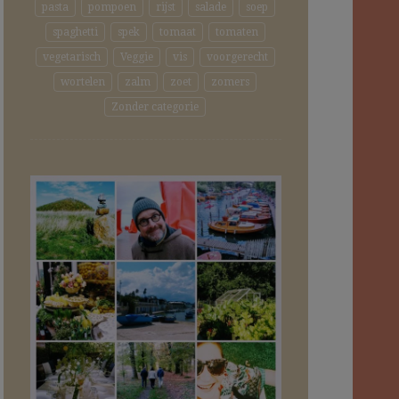
pasta
pompoen
rijst
salade
soep
spaghetti
spek
tomaat
tomaten
vegetarisch
Veggie
vis
voorgerecht
wortelen
zalm
zoet
zomers
Zonder categorie