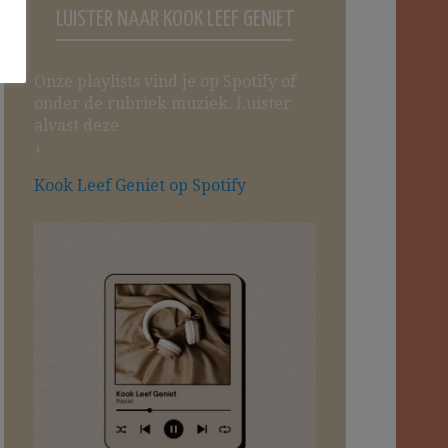
LUISTER NAAR KOOK LEEF GENIET
Onze playlists vind je op Spotify of
onder de rubriek muziek. Luister
alvast deze
↓
Kook Leef Geniet op Spotify