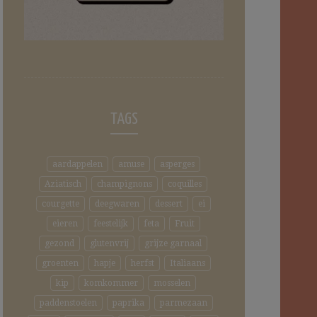
TAGS
aardappelen
amuse
asperges
Aziatisch
champignons
coquilles
courgette
deegwaren
dessert
ei
eieren
feestelijk
feta
Fruit
gezond
glutenvrij
grijze garnaal
groenten
hapje
herfst
Italiaans
kip
komkommer
mosselen
paddenstoelen
paprika
parmezaan