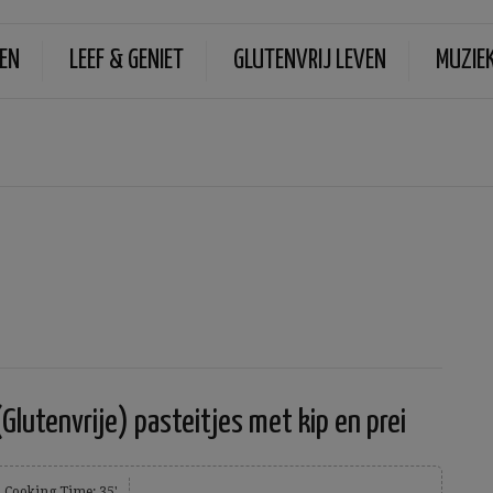
EN
LEEF & GENIET
GLUTENVRIJ LEVEN
MUZIE
(Glutenvrije) pasteitjes met kip en prei
Cooking Time: 35'