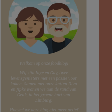
Welkom op onze foodblog!
Wij zijn Inge en Guy, twee
levensgenieters met een passie voor
koken. Samen met onze katten Diva
en Jipke wonen we aan de rand van
Genk, in het groene hart van
Limburg.
Hoewel we deze blog niet meer actief