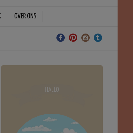
K
OVER ONS
HALLO