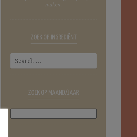
maken.
ZOEK OP INGREDIËNT
ZOEK OP MAAND/JAAR