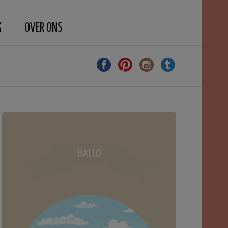
K
OVER ONS
HALLO