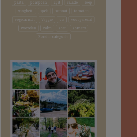
pasta
pompoen
rijst
salade
soep
spaghetti
spek
tomaat
tomaten
vegetarisch
Veggie
vis
voorgerecht
wortelen
zalm
zoet
zomers
Zonder categorie