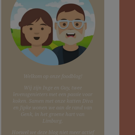
Welkom op onze foodblog!
Wij zijn Inge en Guy, twee
levensgenieters met een passie voor
koken. Samen met onze katten Diva
en Jipke wonen we aan de rand van
Genk, in het groene hart van
Limburg.
Hoewel we deze blog niet meer actief