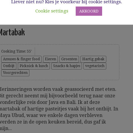
Liever niet nu? Kies je voorkeur bij cookie settings.
Cookie settings
AKKOORD
Martabak
Cooking Time: 55'
Amuses & finger food
Eieren
Groenten
Hartig gebak
Ontbijt
Picknick & lunch
Snacks & hapjes
vegetarisch
Voorgerechten
Herinneringen worden vaak geassocieerd met eten.
Dit gerecht neemt mij bijvoorbeeld terug naar onze
wonderlijke reis door Java en Bali. Ik at deze
martabak of hartige pasteitjes vaak bij het ontbijt. In
Maya Ubud, waar we enkele dagen verbleven
werden ze in de open keuken bereid, dus gaf ik
ijn...