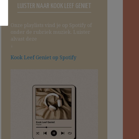
LUISTER NAAR KOOK LEEF GENIET
Onze playlists vind je op Spotify of
onder de rubriek muziek. Luister
alvast deze
↓
Kook Leef Geniet op Spotify