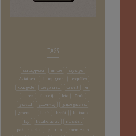
TAGS
aardappelen
amuse
asperges
Aziatisch
champignons
coquilles
courgette
deegwaren
dessert
ei
eieren
feestelijk
feta
Fruit
gezond
glutenvrij
grijze garnaal
groenten
hapje
herfst
Italiaans
kip
komkommer
mosselen
paddenstoelen
paprika
parmezaan