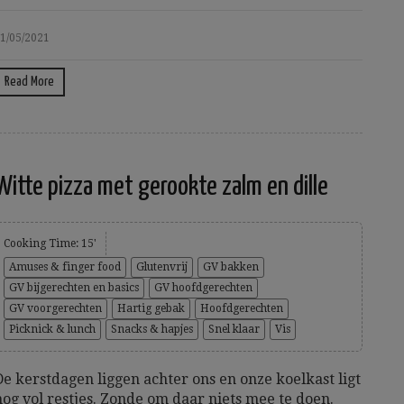
1/05/2021
Read More
Witte pizza met gerookte zalm en dille
Cooking Time: 15'
Amuses & finger food
Glutenvrij
GV bakken
GV bijgerechten en basics
GV hoofdgerechten
GV voorgerechten
Hartig gebak
Hoofdgerechten
Picknick & lunch
Snacks & hapjes
Snel klaar
Vis
De kerstdagen liggen achter ons en onze koelkast ligt
nog vol restjes. Zonde om daar niets mee te doen.