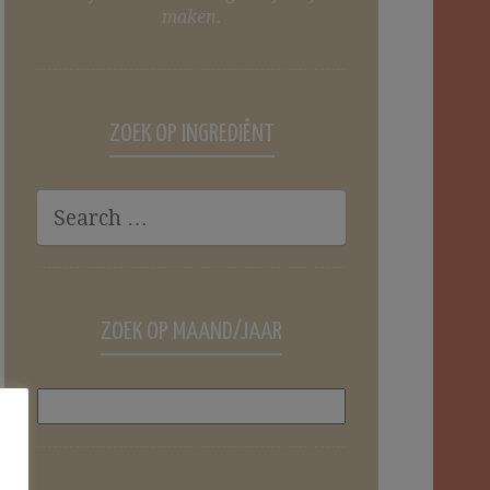
maken.
ZOEK OP INGREDIËNT
ZOEK OP MAAND/JAAR