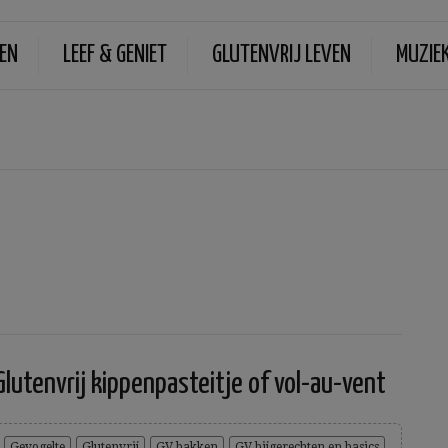
EN
LEEF & GENIET
GLUTENVRIJ LEVEN
MUZIE
Glutenvrij kippenpasteitje of vol-au-vent
Gevogelte
Glutenvrij
GV bakken
GV bijgerechten en basics