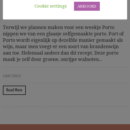
Cookie settings
AKKOORD
Cooking Time: 3 weken
Dranken
Terwijl we plannen maken voor een weekje Porto
nippen we van een glaasje zelfgemaakte porto. Port of
Porto wordt eigenlijk op dezelfde manier gemaakt als
wijn, maar men voegt er een soort van brandenwijn
aan toe. Helemaal anders dan dit recept. Deze porto
maak je zelf door groene, onrijpe walnoten...
14/07/2023
Read More