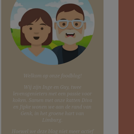
Welkom op onze foodblog!
Wij zijn Inge en Guy, twee
levensgenieters met een passie voor
koken. Samen met onze katten Diva
en Jipke wonen we aan de rand van
Genk, in het groene hart van
Limburg.
Hoewel we deze blog niet meer actief