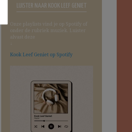
LUISTER NAAR KOOK LEEF GENIET
Onze playlists vind je op Spotify of
onder de rubriek muziek. Luister
alvast deze
↓
Kook Leef Geniet op Spotify