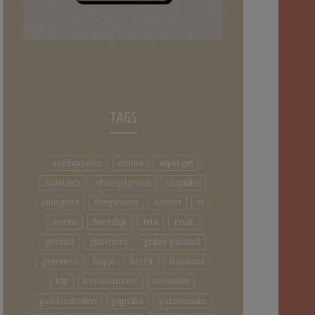
TAGS
aardappelen
amuse
asperges
Aziatisch
champignons
coquilles
courgette
deegwaren
dessert
ei
eieren
feestelijk
feta
Fruit
gezond
glutenvrij
grijze garnaal
groenten
hapje
herfst
Italiaans
kip
komkommer
mosselen
paddenstoelen
paprika
parmezaan