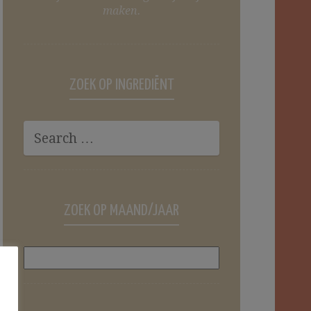
maken.
ZOEK OP INGREDIËNT
ZOEK OP MAAND/JAAR