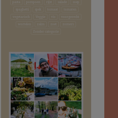
pasta
pompoen
rijst
salade
soep
spaghetti
spek
tomaat
tomaten
vegetarisch
Veggie
vis
voorgerecht
wortelen
zalm
zoet
zomers
Zonder categorie