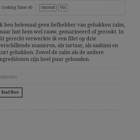
Cooking Time: 40
Gezond
Vis
Ik ben helemaal geen liefhebber van gebakken zalm,
maar lust hem wel rauw, gemarineerd of gerookt. In
dit gerecht verwerkte ik een filet op drie
verschillende manieren, als tartaar, als sashimi en
kort gebakken. Zowel de zalm als de andere
ingrediënten zijn heel puur gehouden.
5/09/2011
Read More