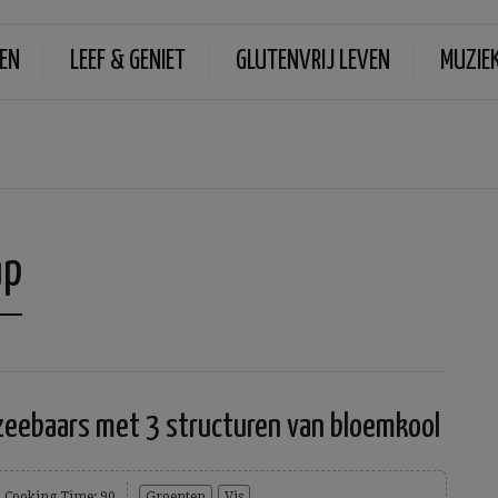
EN
LEEF & GENIET
GLUTENVRIJ LEVEN
MUZIE
ap
zeebaars met 3 structuren van bloemkool
Cooking Time: 90
Groenten
Vis