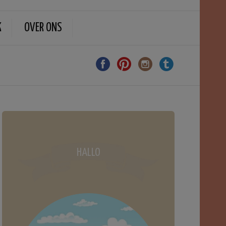
K
OVER ONS
HALLO