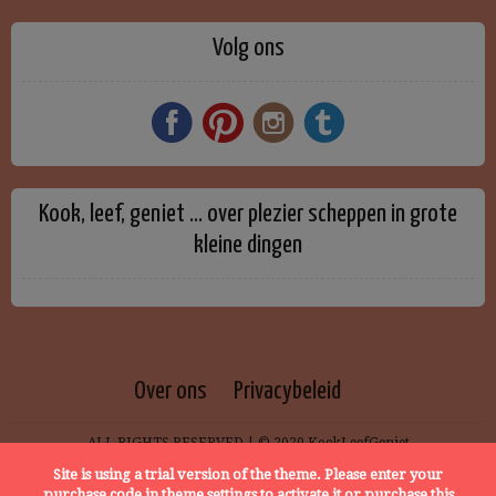
Volg ons
Kook, leef, geniet … over plezier scheppen in grote
kleine dingen
Over ons
Privacybeleid
ALL RIGHTS RESERVED | © 2020 KookLeefGeniet
Site is using a trial version of the theme. Please enter your
purchase code in theme settings to activate it or
purchase this