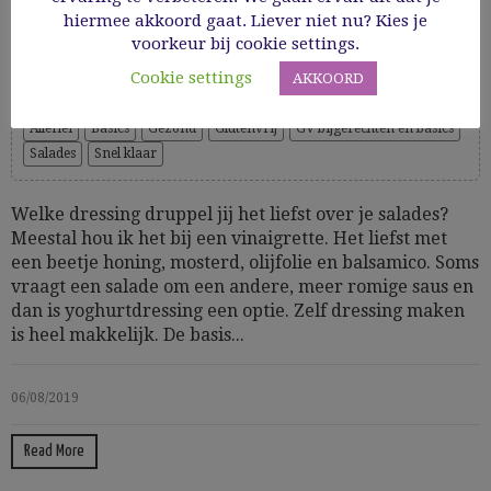
hiermee akkoord gaat. Liever niet nu? Kies je
Zelf dressing maken
voorkeur bij cookie settings.
Cookie settings
AKKOORD
Cooking Time: 5
Allerlei
Basics
Gezond
Glutenvrij
GV bijgerechten en basics
Salades
Snel klaar
Welke dressing druppel jij het liefst over je salades?
Meestal hou ik het bij een vinaigrette. Het liefst met
een beetje honing, mosterd, olijfolie en balsamico. Soms
vraagt een salade om een andere, meer romige saus en
dan is yoghurtdressing een optie. Zelf dressing maken
is heel makkelijk. De basis...
06/08/2019
Read More