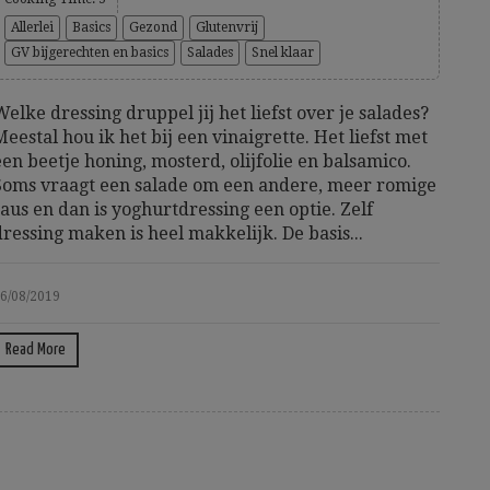
Allerlei
Basics
Gezond
Glutenvrij
GV bijgerechten en basics
Salades
Snel klaar
Welke dressing druppel jij het liefst over je salades?
Meestal hou ik het bij een vinaigrette. Het liefst met
een beetje honing, mosterd, olijfolie en balsamico.
Soms vraagt een salade om een andere, meer romige
saus en dan is yoghurtdressing een optie. Zelf
dressing maken is heel makkelijk. De basis...
6/08/2019
Read More