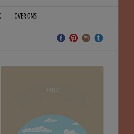
K
OVER ONS
HALLO