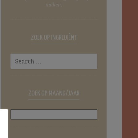
maken.
ZOEK OP INGREDIËNT
ZOEK OP MAAND/JAAR