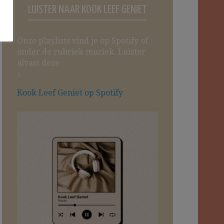
LUISTER NAAR KOOK LEEF GENIET
Onze playlists vind je op Spotify of
onder de rubriek muziek. Luister
alvast deze
↓
Kook Leef Geniet op Spotify