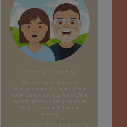
Welkom op onze foodblog!
Wij zijn Inge en Guy, twee
levensgenieters met een passie voor
koken. Samen met onze katten Diva
en Jipke wonen we aan de rand van
Genk, in het groene hart van
Limburg.
Hoewel we deze blog niet meer actief