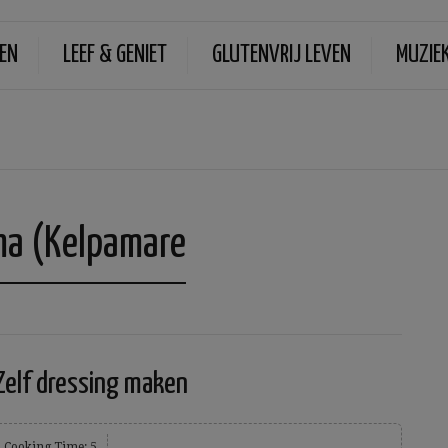
EN
LEEF & GENIET
GLUTENVRIJ LEVEN
MUZIE
ma (Kelpamare
Zelf dressing maken
Cooking Time: 5