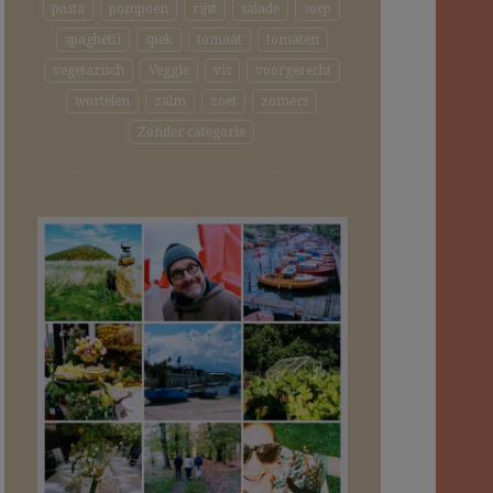
pasta
pompoen
rijst
salade
soep
spaghetti
spek
tomaat
tomaten
vegetarisch
Veggie
vis
voorgerecht
wortelen
zalm
zoet
zomers
Zonder categorie