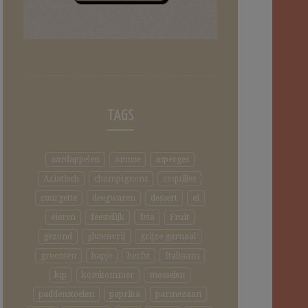
TAGS
aardappelen
amuse
asperges
Aziatisch
champignons
coquilles
courgette
deegwaren
dessert
ei
eieren
feestelijk
feta
Fruit
gezond
glutenvrij
grijze garnaal
groenten
hapje
herfst
Italiaans
kip
komkommer
mosselen
paddenstoelen
paprika
parmezaan