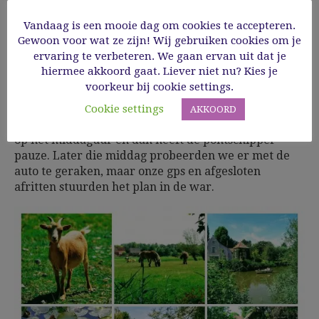
Het veerpont
Vandaag is een mooie dag om cookies te accepteren.
Gewoon voor wat ze zijn! Wij gebruiken cookies om je
Ongeveer halverwege de wandeling heb je de
ervaring te verbeteren. We gaan ervan uit dat je
mogelijkheid om de Leie over te steken met het
hiermee akkoord gaat. Liever niet nu? Kies je
veerpont, dat enkel voor voetgangers en fietsers
voorkeur bij cookie settings.
toegankelijk is. De oversteek brengt je naar het
pittoreske dorpje Afsnee met zijn beschermde
Cookie settings
AKKOORD
pastorij, kerk en dorpsgezicht. Wij waren er helaas
op het middaguur en dan heeft de pontschipper
pauze. Later die middag probeerden we er met de
auto te geraken, maar onze gps en afgesloten
afritten stuurden het plan in de war.