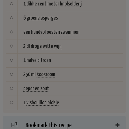
1 dikke centimeter
knolselderij
6
groene asperges
een handvol
oesterrzwammen
2 dl
droge witte wijn
1 halve
citroen
250 ml
kookroom
peper en zout
1
visbouillon blokje
Bookmark this recipe