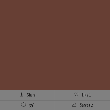
Share
Like
1
35'
Serves 2