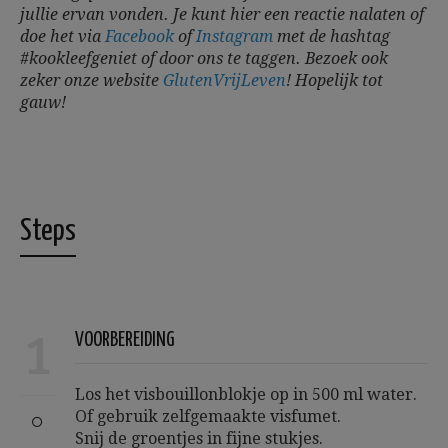
jullie ervan vonden. Je kunt hier een reactie nalaten of
doe het via
Facebook
of
Instagram
met de hashtag
#kookleefgeniet of door ons te taggen. Bezoek ook
zeker onze website
GlutenVrijLeven
!
Hopelijk tot
gauw!
Steps
1
VOORBEREIDING
Los het visbouillonblokje op in 500 ml water.
Of gebruik zelfgemaakte visfumet.
Snij de groentjes in fijne stukjes.