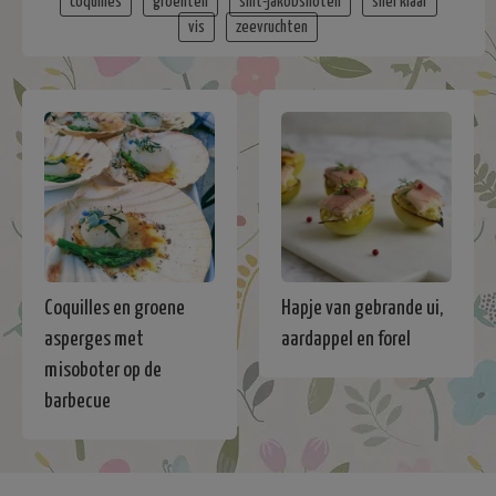
coquilles
groenten
sint-jakobsnoten
snel klaar
vis
zeevruchten
Coquilles en groene
Hapje van gebrande ui,
asperges met
aardappel en forel
misoboter op de
barbecue