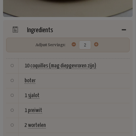
Ingredients
Adjust Servings:
10
coquilles (mag diepgevroren zijn)
boter
1
sjalot
1
preiwit
2
wortelen