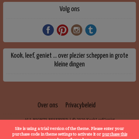
Volg ons
Kook, leef, geniet … over plezier scheppen in grote
kleine dingen
Over ons
Privacybeleid
ALL RIGHTS RESERVED | © 2020 KookLeefGeniet
Site is using a trial version of the theme. Please enter your
purchase code in theme settings to activate it or
purchase this