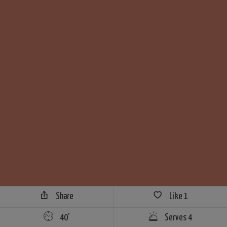
Share
Like
1
40’
Serves 4