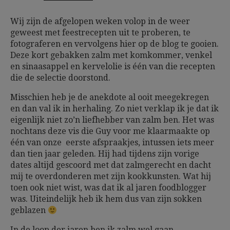
Wij zijn de afgelopen weken volop in de weer
geweest met feestrecepten uit te proberen, te
fotograferen en vervolgens hier op de blog te gooien.
Deze kort gebakken zalm met komkommer, venkel
en sinaasappel en kervelolie is één van die recepten
die de selectie doorstond.
Misschien heb je de anekdote al ooit meegekregen
en dan val ik in herhaling. Zo niet verklap ik je dat ik
eigenlijk niet zo’n liefhebber van zalm ben. Het was
nochtans deze vis die Guy voor me klaarmaakte op
één van onze eerste afspraakjes, intussen iets meer
dan tien jaar geleden. Hij had tijdens zijn vorige
dates altijd gescoord met dat zalmgerecht en dacht
mij te overdonderen met zijn kookkunsten. Wat hij
toen ook niet wist, was dat ik al jaren foodblogger
was. Uiteindelijk heb ik hem dus van zijn sokken
geblazen
In de loop der jaren ben ik zalm wel gaan