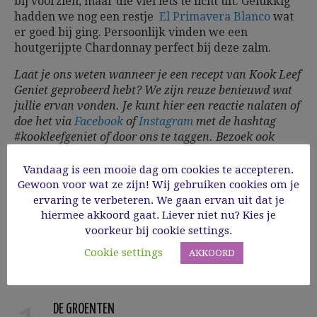
bij voorzien, maar die viel iets te licht uit. Gelukkig
hadden we nog een restje
El Primavera Blanco
wat
er goed bij ging. Persoonlijk vinden we een
houtgerijpte Chardonnay perfect bij deze zalm.
Laat je ons weten wanneer je een recept van Kook Leef
Geniet geprobeerd hebt? We zijn reuze benieuwd wat
jullie ervan vonden. Je kunt hier een reactie nalaten of
doe het via
Facebook
of
Instagram
met de hashtag
#kookleefgeniet of door ons te taggen. Bezoek ook
zeker onze website
GlutenVrijLeven
!
Hopelijk tot
gauw!
Vandaag is een mooie dag om cookies te accepteren.
Gewoon voor wat ze zijn! Wij gebruiken cookies om je
ervaring te verbeteren. We gaan ervan uit dat je
hiermee akkoord gaat. Liever niet nu? Kies je
Steps
voorkeur bij cookie settings.
Cookie settings
AKKOORD
DE GROENTEN