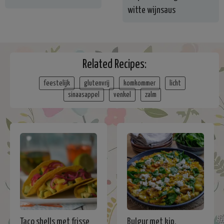
witte wijnsaus
Related Recipes:
feestelijk
glutenvrij
komkommer
licht
sinaasappel
venkel
zalm
Taco shells met frisse
Bulgur met kip,