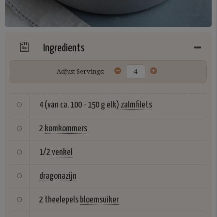
Ingredients
Adjust Servings:
4 (van ca. 100 - 150 g elk)
zalmfilets
2
komkommers
1/2
venkel
dragonazijn
2 theelepels
bloemsuiker