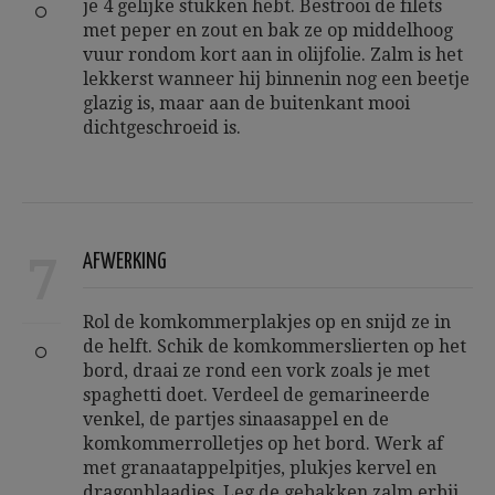
je 4 gelijke stukken hebt. Bestrooi de filets
met peper en zout en bak ze op middelhoog
vuur rondom kort aan in olijfolie. Zalm is het
lekkerst wanneer hij binnenin nog een beetje
glazig is, maar aan de buitenkant mooi
dichtgeschroeid is.
7
AFWERKING
Rol de komkommerplakjes op en snijd ze in
de helft. Schik de komkommerslierten op het
bord, draai ze rond een vork zoals je met
spaghetti doet. Verdeel de gemarineerde
venkel, de partjes sinaasappel en de
komkommerrolletjes op het bord. Werk af
met granaatappelpitjes, plukjes kervel en
dragonblaadjes. Leg de gebakken zalm erbij