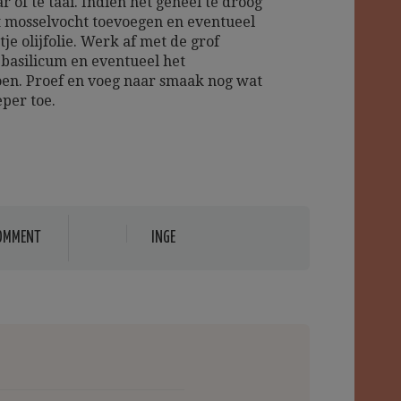
ar of te taai. Indien het geheel te droog
t mosselvocht toevoegen en eventueel
je olijfolie. Werk af met de grof
basilicum en eventueel het
en. Proef en voeg naar smaak nog wat
eper toe.
OMMENT
INGE