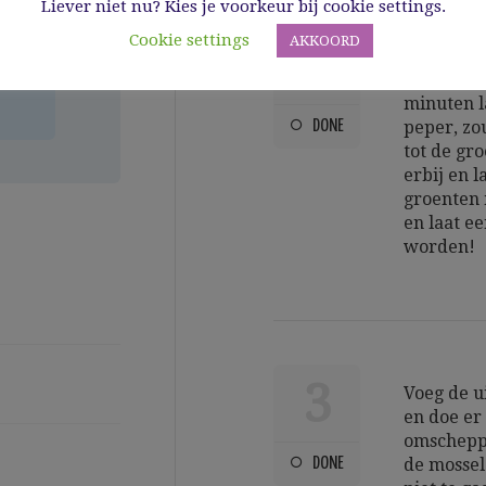
Liever niet nu? Kies je voorkeur bij cookie settings.
t
Cookie settings
AKKOORD
2
a
Doe een s
hierin de 
minuten l
DONE
peper, zo
tot de gro
erbij en 
groenten 
en laat e
worden!
3
Voeg de u
en doe er
omschepp
DONE
de mossel