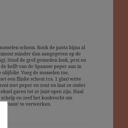
osselen schoon. Kook de pasta bijna al
minuut minder dan aangegeven op de
g). Stoof de grof gesneden look, prei en
 de helft van de Spaanse peper aan in
 olijfolie. Voeg de mosselen toe,
et een flinke scheut (ca. 1 glas) witte
trooi met peper en zout en laat ze onder
eksel garen tot ze juist open zijn. Haal
n schelp en zeef het kookvocht om
 de ‘saus’ te verwerken.