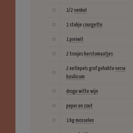
1/2
venkel
1 stukje
courgette
1
preiwit
2 trosjes
kerstomaatjes
2 eetlepels grof gehakte
verse
basilicum
droge witte wijn
peper en zout
1 kg
mosselen