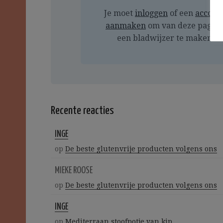
Je moet
inloggen
of een
accoun
aanmaken
om van deze pagin
een bladwijzer te maken
Recente reacties
INGE
op
De beste glutenvrije producten volgens ons
MIEKE ROOSE
op
De beste glutenvrije producten volgens ons
INGE
op
Mediterraan stoofpotje van kip