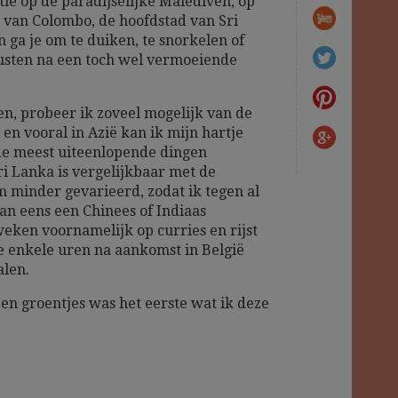
ie op de paradijselijke Malediven, op
 van Colombo, de hoofdstad van Sri
 ga je om te duiken, te snorkelen of
 rusten na een toch wel vermoeiende
ben, probeer ik zoveel mogelijk van de
en vooral in Azië kan ik mijn hartje
de meest uiteenlopende dingen
i Lanka is vergelijkbaar met de
m minder gevarieerd, zodat ik tegen al
dan eens een Chinees of Indiaas
eken voornamelijk op curries en rijst
we enkele uren na aankomst in België
alen.
 en groentjes was het eerste wat ik deze