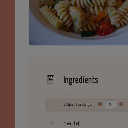
Ingredients
Adjust Servings:
1
wortel