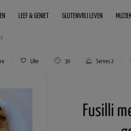
EN
LEEF & GENIET
GLUTENVRIJ LEVEN
MUZIE
es
re
Like
30
Serves 2
Fusilli 