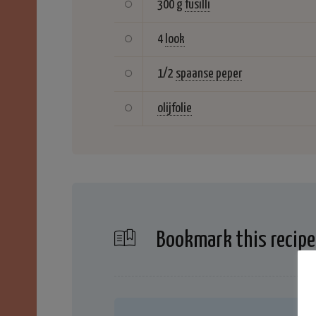
300 g
fusilli
4
look
1/2
spaanse peper
olijfolie
Bookmark this recipe