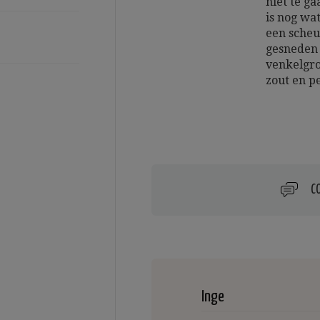
niet te ga
is nog wa
een scheut
gesneden 
venkelgro
zout en p
C
Inge