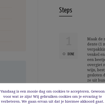
Steps
1
Maak de m
dente (1 
verpakkin
DONE
venkel en
een beetje
overgiet m
wijn, bes
gesloten d
ze uit hu
daarna in
Vandaag is een mooie dag om cookies te accepteren. Gewoon
voor wat ze zijn! Wij gebruiken cookies om je ervaring te
verbeteren. We gaan ervan uit dat je hiermee akkoord gaat.