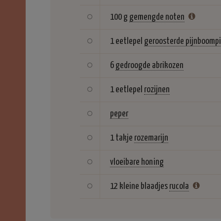
100 g
gemengde noten
1 eetlepel
geroosterde pijnboomp
6
gedroogde abrikozen
1 eetlepel
rozijnen
peper
1 takje
rozemarijn
vloeibare honing
12 kleine blaadjes
rucola