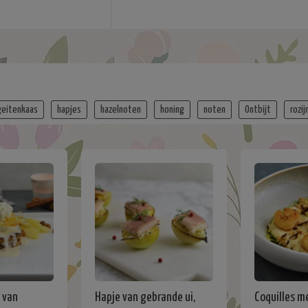
geitenkaas
hapjes
hazelnoten
honing
noten
Ontbijt
rozij
 van
Hapje van gebrande ui,
Coquilles m