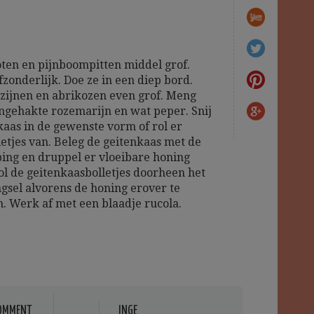
ten en pijnboompitten middel grof.
fzonderlijk. Doe ze in een diep bord.
zijnen en abrikozen even grof. Meng
jngehakte rozemarijn en wat peper. Snij
kaas in de gewenste vorm of rol er
letjes van. Beleg de geitenkaas met de
ing en druppel er vloeibare honing
rol de geitenkaasbolletjes doorheen het
sel alvorens de honing erover te
. Werk af met een blaadje rucola.
OMMENT
INGE