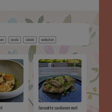
nen
rucola
salade
walnoten
et
Gerookte sardienen met