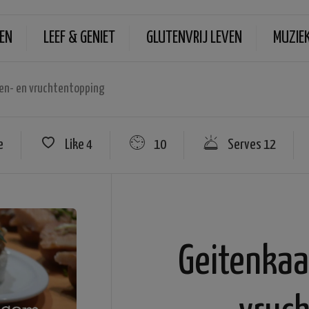
EN
LEEF & GENIET
GLUTENVRIJ LEVEN
MUZIE
en- en vruchtentopping
e
Like
4
10
Serves 12
Geitenkaa