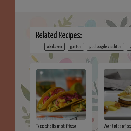
Related Recipes:
abrikozen
gasten
gedroogde vruchten
Taco shells met frisse
Wentelteefjes