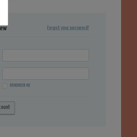
iew
Forgot your password?
REMEMBER ME
count