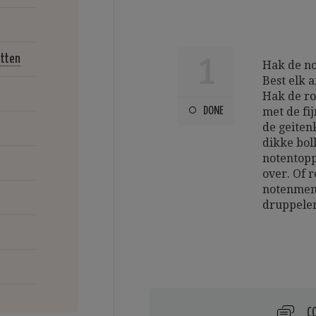
itten
1
Hak de no
Best elk a
Hak de ro
DONE
met de fi
de geiten
dikke bol
notentopp
over. Of 
notenmeng
druppelen
C