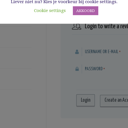
Liever niet nu? Kies je voorkeur bij cookie settings.
Cookie settings
AKKOORD
Login to write a rev
USERNAME OR E-MAIL
*
PASSWORD
*
Create an Ac