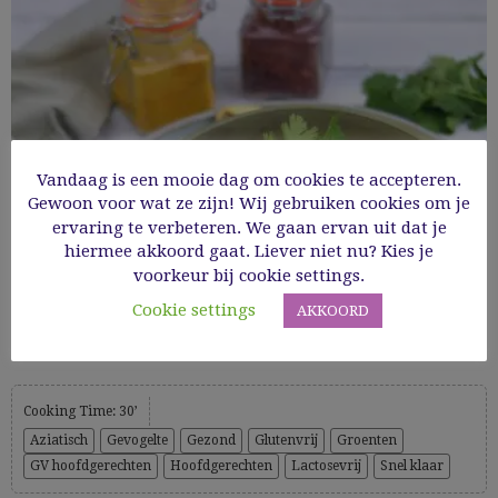
Vandaag is een mooie dag om cookies te accepteren.
Gewoon voor wat ze zijn! Wij gebruiken cookies om je
ervaring te verbeteren. We gaan ervan uit dat je
hiermee akkoord gaat. Liever niet nu? Kies je
voorkeur bij cookie settings.
Cookie settings
AKKOORD
Curry met groenten, kalkoen en rode rijst
Cooking Time: 30’
Aziatisch
Gevogelte
Gezond
Glutenvrij
Groenten
GV hoofdgerechten
Hoofdgerechten
Lactosevrij
Snel klaar