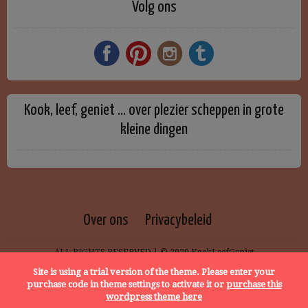
Volg ons
Kook, leef, geniet … over plezier scheppen in grote
kleine dingen
Over ons
Privacybeleid
ALL RIGHTS RESERVED | © 2020 KookLeefGeniet
Site is using a trial version of the theme. Please enter your
purchase code in theme settings to activate it or
purchase this
wordpress theme here