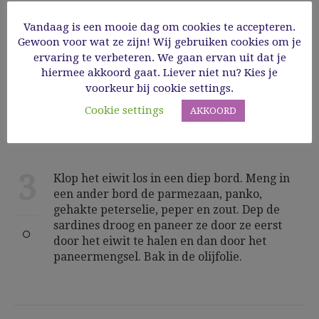
Vandaag is een mooie dag om cookies te accepteren.
Gewoon voor wat ze zijn! Wij gebruiken cookies om je
2
ervaring te verbeteren. We gaan ervan uit dat je
Meng de rucola met olijfolie, balsamico,
hiermee akkoord gaat. Liever niet nu? Kies je
peper en zout. Schik op de borden, verdeel er
voorkeur bij cookie settings.
de pijnboompitten en tomaatjes over.
Cookie settings
AKKOORD
3
Klop het eiwit los in een diep bord. Meng in
een ander bord de parmezaan, panko,
gehakte peterselie, peper en zout. Dep de
sardines droog en paneer ze door ze eerst
door het eiwit te halen en dan door het
paneermengsel. Bak in de olijfolie.