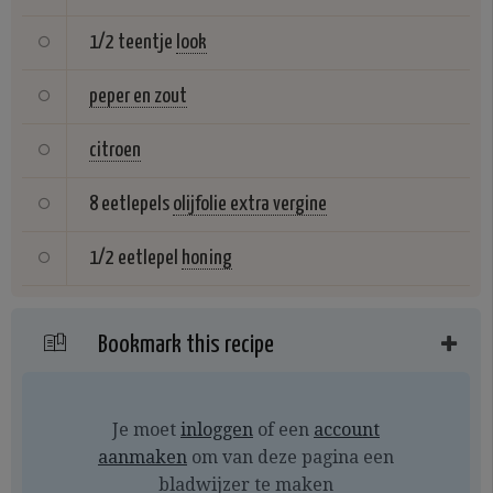
1/2 teentje
look
peper en zout
citroen
8 eetlepels
olijfolie extra vergine
1/2 eetlepel
honing
Bookmark this recipe
Je moet
inloggen
of een
account
aanmaken
om van deze pagina een
bladwijzer te maken