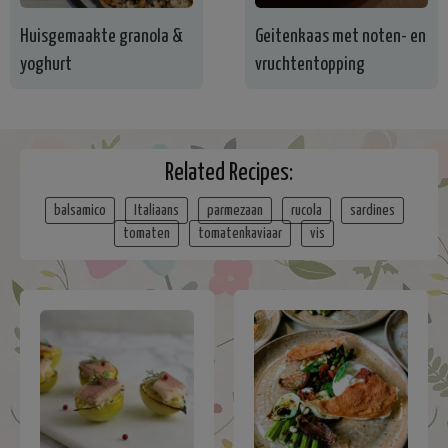
Huisgemaakte granola &
Geitenkaas met noten- en
yoghurt
vruchtentopping
Related Recipes:
balsamico
Italiaans
parmezaan
rucola
sardines
tomaten
tomatenkaviaar
vis