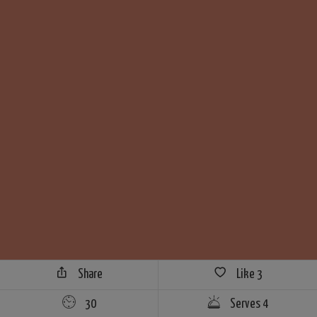
Share
Like
3
30
Serves 4