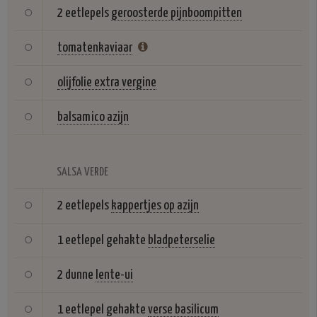
2 eetlepels
geroosterde pijnboompitten
tomatenkaviaar
olijfolie extra vergine
balsamico azijn
SALSA VERDE
2 eetlepels
kappertjes op azijn
1 eetlepel gehakte
bladpeterselie
2 dunne
lente-ui
1 eetlepel gehakte
verse basilicum