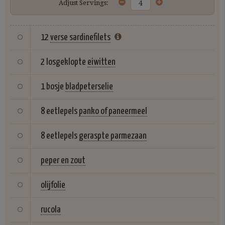
Adjust Servings:
12
verse sardinefilets
2 losgeklopte
eiwitten
1 bosje
bladpeterselie
8 eetlepels
panko of paneermeel
8 eetlepels
geraspte parmezaan
peper en zout
olijfolie
rucola