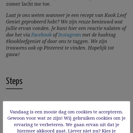
zomer lacht me toe.
Laat je ons weten wanneer je een recept van Kook Leef
Geniet geprobeerd hebt? We zijn reuze benieuwd wat
jullie ervan vonden. Je kunt hier een reactie nalaten of
doe het via
Facebook
of
Instagram
met de hashtag
#kookleefgeniet of door ons te taggen. We zijn
trouwens ook op Pinterest te vinden. Hopelijk tot
gauw!
Steps
Vandaag is een mooie dag om cookies te accepteren.
1
DE GEMARINEERDE RODE UI
Gewoon voor wat ze zijn! Wij gebruiken cookies om je
ervaring te verbeteren. We gaan ervan uit dat je
Breng de suiker en azijn in een steelpannetje
hiermee akkoord gaat. Liever niet nu? Kies je