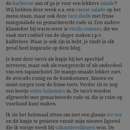
de
barbecue
aan of ga je voor een lekkere
salade
?
Wij hebben deze week o.a. een
caesar salade
op het
menu staan, maar ook deze
taco shells
met frisse
mangosalade en gemarineerde rode ui. Een andere
klassieker bij warm weer is
vitello tonnato
, die we
vaak met rosbief van de slager maken i.p.v.
kalfsvlees. Waar je ook zin in hebt, je vindt in elk
geval heel inspiratie op deze blog.
Je kunt deze taco’s als hapje bij het aperitief
serveren, maar ook als voorgerecht of als onderdeel
van een tapasschotel. De mango smaakt lekker zoet,
de avocado romig en de komkommer, limoen en
munt zorgen voor de frisse toets. Verder zit er nog
een beetje
witte balsamico
in. De taco’s worden
afgewerkt met gemarineerde rode ui, die je ruim op
voorhand kunt maken.
Ik zie het helemaal zitten om met een glaasje
ice tea
en dit hapje te genieten vanuit mijn nieuwe ligzetel
die ik vorige week bij
vakantieveilingen
won. De