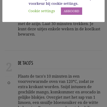
aan de kook en laat de suiker oplossen. Snij
voorkeur bij cookie settings.
de ui intussen met een mandoline of
Cookie settings
AKKOORD
groenteschaaf in dunne ringen. Doe de
uiringen in een afsluitbaar potje en overgiet
met de azijn. Laat 30 minuten trekken. Je
kunt deze uitjes enkele weken in de koelkast
bewaren.
2
DE TACO'S
Plaats de taco's 10 minuten in een
voorverwarmde oven van 120°C, zodat ze
extra krokant worden. Snijd intussen de
geschilde mango, komkommer en avocado in
gelijke blokjes. Overgiet met het sap van 1
limoen, een snuifje bloemsuiker en de witte