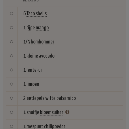
DE TACO'S
6
Taco shells
1 rijpe
mango
1/3
komkommer
1 kleine
avocado
1
lente-ui
1
limoen
2 eetlepels
witte balsamico
1 snuifje
bloemsuiker
1 mespunt
chilipoeder