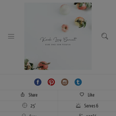
Share
Like
25'
Serves 6