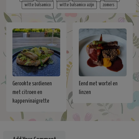
witte balsamico
witte balsamico azijn
zomers
Gerookte sardienen
Eend met wortel en
met citroen en
linzen
kappervinaigrette