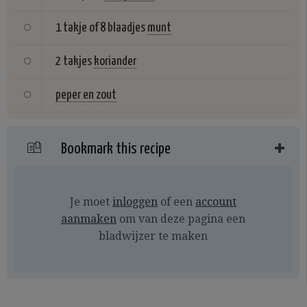
1 takje of 8 blaadjes
munt
2 takjes
koriander
peper en zout
Bookmark this recipe
Je moet
inloggen
of een
account
aanmaken
om van deze pagina een
bladwijzer te maken