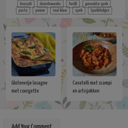
broccoli
doordeweeks
fusilli
gerookte spek
pasta
penne
snel klaar
spek
Spekblokjes
Glutenvrije lasagne
Cavatelli met scampi
met courgette
en artisjokken
Add Your Comment