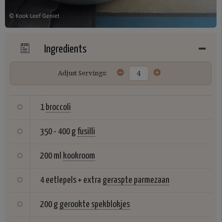
Ingredients
Adjust Servings:
1
broccoli
350 - 400 g
fusilli
200 ml
kookroom
4 eetlepels + extra
geraspte parmezaan
200 g
gerookte spekblokjes