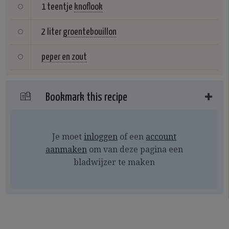
1 teentje
knoflook
2 liter
groentebouillon
peper en zout
Bookmark this recipe
Je moet
inloggen
of een
account
aanmaken
om van deze pagina een
bladwijzer te maken