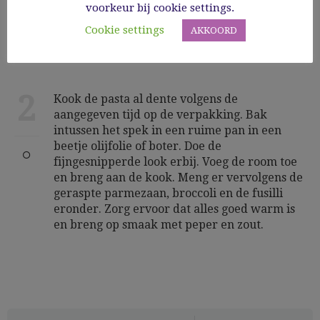
voorkeur bij cookie settings.
nog nodig, en zet ze opzij.
Cookie settings
AKKOORD
2
Kook de pasta al dente volgens de
aangegeven tijd op de verpakking. Bak
intussen het spek in een ruime pan in een
beetje olijfolie of boter. Doe de
fijngesnipperde look erbij. Voeg de room toe
en breng aan de kook. Meng er vervolgens de
geraspte parmezaan, broccoli en de fusilli
eronder. Zorg ervoor dat alles goed warm is
en breng op smaak met peper en zout.