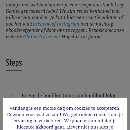
Laat je ons weten wanneer je een recept van Kook Leef
Geniet geprobeerd hebt? We zijn reuze benieuwd wat
jullie ervan vonden. Je kunt hier een reactie nalaten of
doe het via
Facebook
of
Instagram
met de hashtag
#kookleefgeniet of door ons te taggen. Bezoek ook onze
website
GlutenVrijLeven
!
Hopelijk tot gauw!
Steps
1
Breng de bouillon (mag van bouillonblokje
zijn) aan de kook. Maak intussen de broccoli
schoon, schil de steel en snij die in blokjes en
Vandaag is een mooie dag om cookies te accepteren.
Gewoon voor wat ze zijn! Wij gebruiken cookies om je
verdeel de rest in kleine roosjes. Kook de
ervaring te verbeteren. We gaan ervan uit dat je
broccoli in ca. 10 minuten beetgaar. Schep de
hiermee akkoord gaat. Liever niet nu? Kies je
roosjes uit de bouillon, want die hebben we