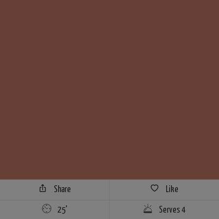
Share
Like
25'
Serves 4