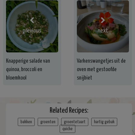
previous
next
Knapperige salade van
Varkenswangetjes uit de
quinoa, broccoli en
oven met gestoofde
bloemkool
snijbiet
Related Recipes:
bakken
groenten
groentetaart
hartig gebak
quiche