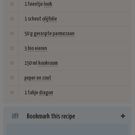
1 teentje
look
1 scheut
olijfolie
50 g
geraspte parmezaan
3
bio eieren
150 ml
kookroom
peper en zout
1 takje
dragon
Bookmark this recipe