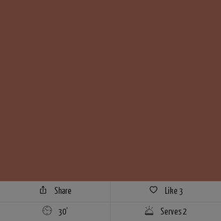
Share
Like
3
30’
Serves 2