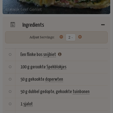
Ingredients
Adjust Servings:
Een flinke bos
snijbiet
100 g gerookte
Spekblokjes
50 g gekookte
doperwten
50 g dubbel gedopte, gekookte
tuinbonen
1
sjalot