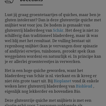
Lust jij graag groentetaartjes of quiches, maar ben je
gluten intolerant? Dan is deze glutenvrije quiche met
snijbiet wat voor jou. De bodem is gemaakt van
glutenvrij bladerdeeg van
Schär
. Het deeg is niet zo
schilferig dan traditioneel bladerdeeg, maar ik was
wel blij met het resultaat. De vulling bestaat uit
regenboog snijbiet (kan je vervangen door spinazie
of andijvie) erwtjes, tuinbonen, gerookt spek (kan
weggelaten worden) en natuurlijk ei. In principe kan
je er allerlei groenterestjes in verwerken.
Het is een hoge quiche geworden, want het
bladerdeeg van Schär is nl. vierkant en ik kreeg er
niet één grote taart uit. Bij
Bioplanet
vond ik enkele
weken later glutenvrij bladerdeeg van
Biobleud
,
eigenlijk nog lekkerder en bovendien Bio.
Deze glutenvrije quiche met snijbiets is met een
slaatje erbij voor 2 personen voldoende als