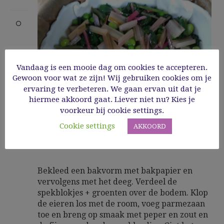
Vandaag is een mooie dag om cookies te accepteren.
Gewoon voor wat ze zijn! Wij gebruiken cookies om je
ervaring te verbeteren. We gaan ervan uit dat je
hiermee akkoord gaat. Liever niet nu? Kies je
voorkeur bij cookie settings.
Cookie settings
AKKOORD
Bekleed een bakvorm met bakpapier en
vervolgens met het deeg. Verdeel de
spekblokjes + groenten over de bodem. Klop
de eieren los met de room, voeg parmezaan
toe en breng op smaak met peper en zout en