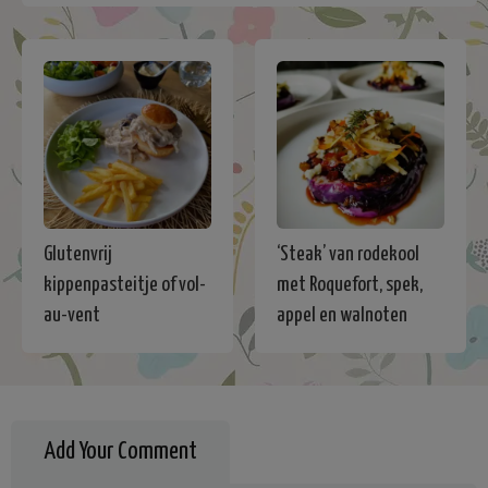
Glutenvrij
‘Steak’ van rodekool
kippenpasteitje of vol-
met Roquefort, spek,
au-vent
appel en walnoten
Add Your Comment