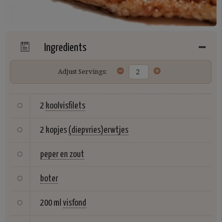
Ingredients
Adjust Servings:
2
koolvisfilets
2 kopjes
(diepvries)erwtjes
peper en zout
boter
200 ml
visfond