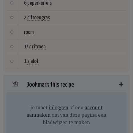
6
peperkorrels
2
citroengras
room
1/2
citroen
1
sjalot
Bookmark this recipe
Je moet
inloggen
of een
account
aanmaken
om van deze pagina een
bladwijzer te maken