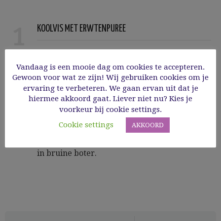
1
KOOLVIS MET ERWTENPUREE
Kook de erwten gaar en pureer ze met een
klontje boter, breng op smaak met peper en
Vandaag is een mooie dag om cookies te accepteren.
zout. Breng de visfond aan de kook met sjalot,
Gewoon voor wat ze zijn! Wij gebruiken cookies om je
peperkorrels en citroengras en kook tot 1/3
ervaring te verbeteren. We gaan ervan uit dat je
in. Zeef de fond, doe hem terug in een
hiermee akkoord gaat. Liever niet nu? Kies je
voorkeur bij cookie settings.
sauspannetje, voeg een flinke scheut room toe
en laat weer inkoken tot ½. Breng op smaak
Cookie settings
AKKOORD
met een beetje citroensap, peper en zout.
Wentel de koolvis in bloem en bak goudbruin
in bruine boter.