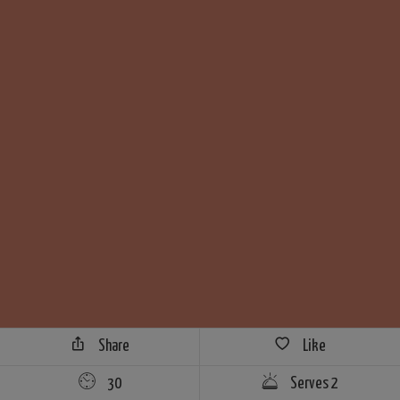
Share
Like
30
Serves 2