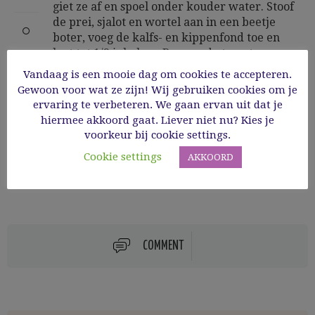
giet ze af en spoel onder kouder water. Stoof
de prei, sjalot en wortel aan in een beetje
boter, voeg de kalfs- en kippenfond toe en
laat tot 1/3 inkoken. Roer er de tomatenpuree
onder en een klontje boter. Doe de bonen
Vandaag is een mooie dag om cookies te accepteren.
erbij en warm het geheel op een zacht
Gewoon voor wat ze zijn! Wij gebruiken cookies om je
vuurtje. Breng op smaak met peper en zout.
ervaring te verbeteren. We gaan ervan uit dat je
hiermee akkoord gaat. Liever niet nu? Kies je
Ik serveerde dit bij lamskoteletjes met een
voorkeur bij cookie settings.
salie/broodkorstje en een Ratte/lookpuree.
Cookie settings
AKKOORD
COMMENT