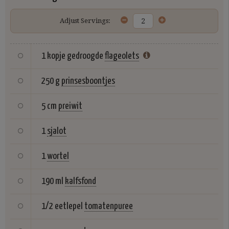
Adjust Servings:
1 kopje gedroogde
flageolets
250 g
prinsesboontjes
5 cm
preiwit
1
sjalot
1
wortel
190 ml
kalfsfond
1/2 eetlepel
tomatenpuree