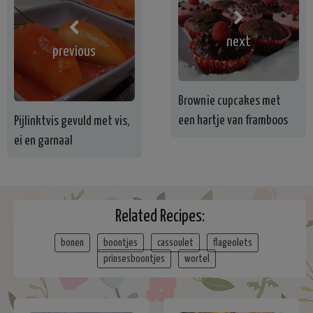
next
previous
Brownie cupcakes met
een hartje van framboos
Pijlinktvis gevuld met vis,
ei en garnaal
Related Recipes:
bonen
boontjes
cassoulet
flageolets
prinsesboontjes
wortel