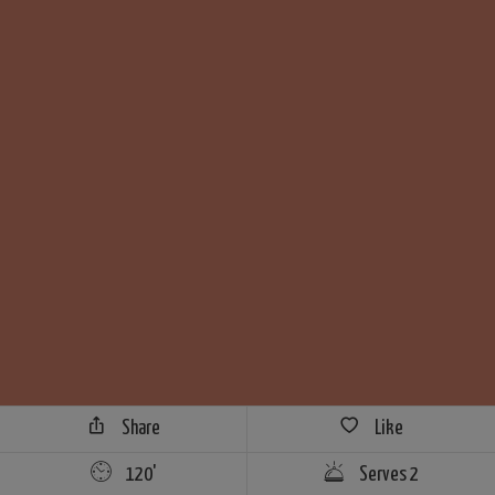
Share
Like
120'
Serves 2