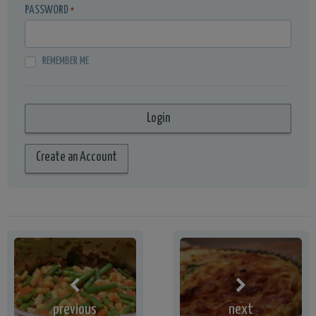
PASSWORD
*
REMEMBER ME
Create an Account
previous
next