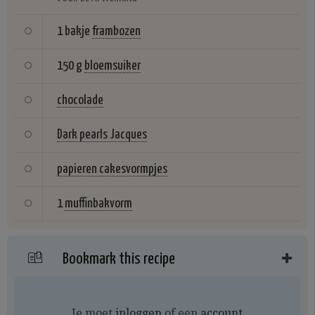
1 bakje
frambozen
150 g
bloemsuiker
chocolade
Dark pearls Jacques
papieren cakesvormpjes
1
muffinbakvorm
Bookmark this recipe
Je moet
inloggen
of een
account