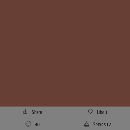
Share
Like
1
40
Serves 12