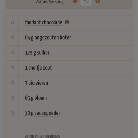
Adjust Servings:
fondant chocolade
65 g
ongezouten boter
125 g
suiker
1 snuifje
zout
3
bio eieren
65 g
bloem
30 g
cacaopoeder
VOOR DE AFWERKING