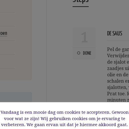
1
roen
DE SAUS
Pel de ga
DONE
Verwijder
de sjalot 
zaadjes ui
olie en de
schalen e
sjalotten
Prat toe. 
minuten z
een zeef 
Vandaag is een mooie dag om cookies te accepteren. Gewoon
voor wat ze zijn! Wij gebruiken cookies om je ervaring te
verbeteren. We gaan ervan uit dat je hiermee akkoord gaat.