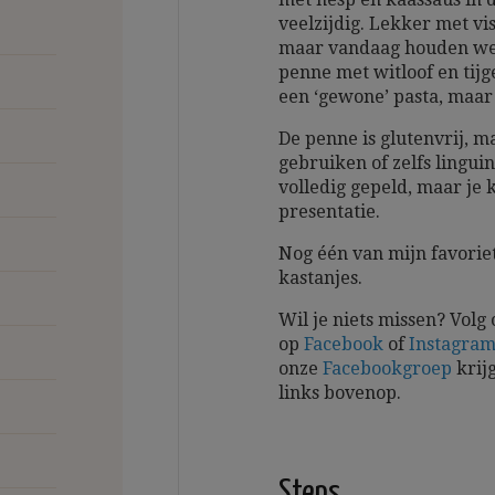
veelzijdig. Lekker met vis
maar vandaag houden we 
penne met witloof en tijge
een ‘gewone’ pasta, maar 
De penne is glutenvrij, 
gebruiken of zelfs linguin
volledig gepeld, maar je
presentatie.
Nog één van mijn favorie
kastanjes.
Wil je niets missen? Volg
op
Facebook
of
Instagra
onze
Facebookgroep
krijg
links bovenop.
Steps