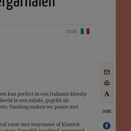
ergarnalen
CUISINE:
ots kan perfect in een Italiaans kleedje
eeld in een salade, gegrild als
risotto. Vandaag maken we penne met
SHARE
oral rauw met mayonaise of klassiek
e oven. Eigenlijk is witloof ontzettend