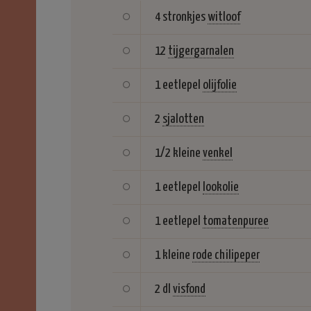
4 stronkjes
witloof
12
tijgergarnalen
1 eetlepel
olijfolie
2
sjalotten
1/2 kleine
venkel
1 eetlepel
lookolie
1 eetlepel
tomatenpuree
1 kleine
rode chilipeper
2 dl
visfond