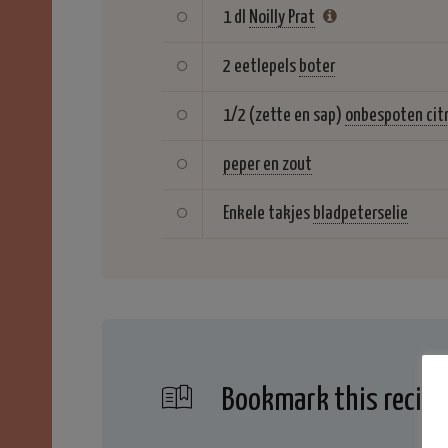
1 dl
Noilly Prat
2 eetlepels
boter
1/2 (zette en sap)
onbespoten cit
peper en zout
Enkele takjes
bladpeterselie
Bookmark this recipe