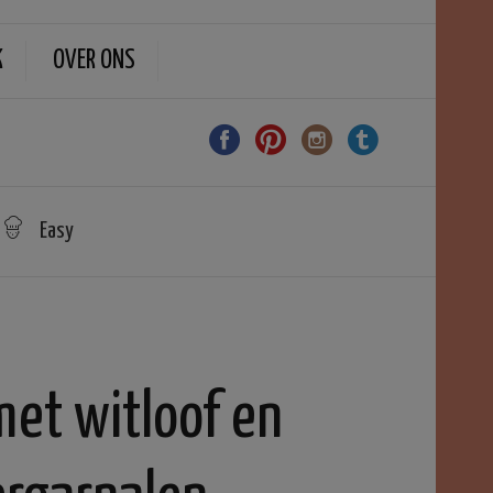
K
OVER ONS
Easy
et witloof en