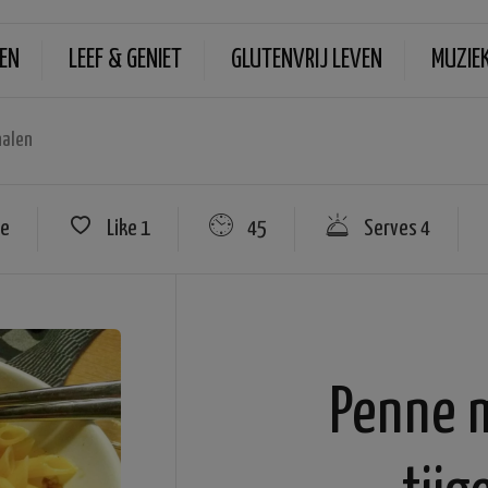
EN
LEEF & GENIET
GLUTENVRIJ LEVEN
MUZIE
nalen
re
Like
1
45
Serves 4
Penne m