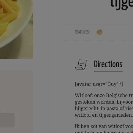
tijg
FEATURES:
Directions
[avatar user=”Guy” /]
Witloof: onze Belgische tr
gestoken worden, bijvoorb
bijgerecht, in pasta of 
witloof en tijgergarnalen.
Ik ben zot van witloof vo
met hesp en kaassaus in d