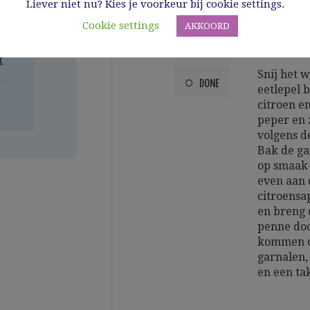
Liever niet nu? Kies je voorkeur bij cookie settings.
Cookie settings
AKKOORD
2
HET OVERIG
t
Snij het w
a
DONE
eetlepel b
citroen e
peper en 
volgens d
Bak de ga
op smaak 
even aan 
citroensap
en breng 
penne doo
kommen o
garnalen, 
en een tak