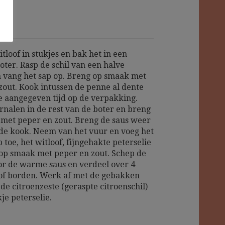
E
itloof in stukjes en bak het in een
oter. Rasp de schil van een halve
n vang het sap op. Breng op smaak met
zout. Kook intussen de penne al dente
e aangegeven tijd op de verpakking.
rnalen in de rest van de boter en breng
met peper en zout. Breng de saus weer
de kook. Neem van het vuur en voeg het
 toe, het witloof, fijngehakte peterselie
op smaak met peper en zout. Schep de
r de warme saus en verdeel over 4
f borden. Werk af met de gebakken
de citroenzeste (geraspte citroenschil)
je peterselie.