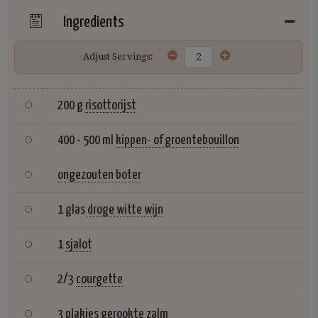
Ingredients
Adjust Servings:
200 g
risottorijst
400 - 500 ml
kippen- of groentebouillon
ongezouten boter
1 glas
droge witte wijn
1
sjalot
2/3
courgette
3 plakjes
gerookte zalm