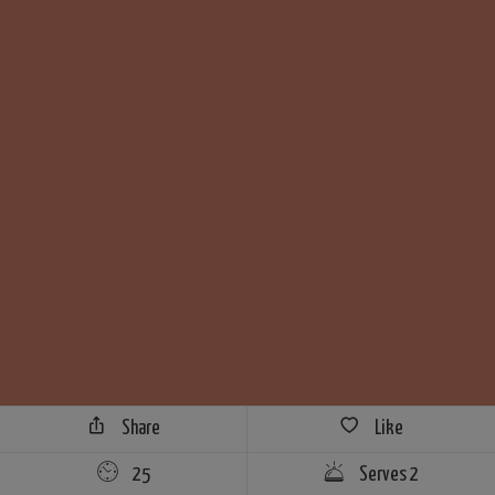
Share
Like
25
Serves 2