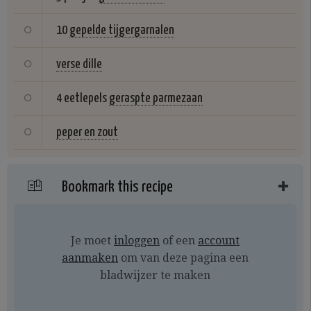
10
gepelde tijgergarnalen
verse dille
4 eetlepels
geraspte parmezaan
peper en zout
Bookmark this recipe
Je moet
inloggen
of een
account
aanmaken
om van deze pagina een
bladwijzer te maken