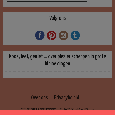
Volg ons
Kook, leef, geniet … over plezier scheppen in grote
kleine dingen
Over ons
Privacybeleid
ALL RIGHTS RESERVED | © 2020 KookLeefGeniet