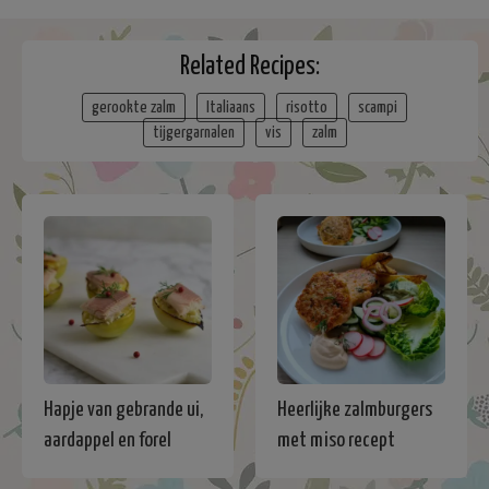
Related Recipes:
gerookte zalm
Italiaans
risotto
scampi
tijgergarnalen
vis
zalm
Hapje van gebrande ui,
Heerlijke zalmburgers
aardappel en forel
met miso recept