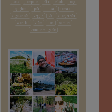
pasta
pompoen
rijst
salade
soep
spaghetti
spek
tomaat
tomaten
vegetarisch
Veggie
vis
voorgerecht
wortelen
zalm
zoet
zomers
Zonder categorie