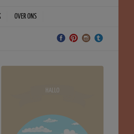
K
OVER ONS
HALLO