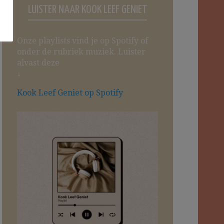
LUISTER NAAR KOOK LEEF GENIET
Onze playlists vind je op Spotify of
onder de rubriek muziek. Luister
alvast deze
↓
Kook Leef Geniet op Spotify