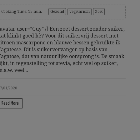
Cooking Time: 15 min.
Gezond
vegetarisch
Zoet
[avatar user=”Guy” /] Een zoet dessert zonder suiker,
dat klinkt goed hè? Voor dit suikervrij dessert met
citroen mascarpone en blauwe bessen gebruikte ik
Tagatesse. Dit is suikervervanger op basis van
Tagatose, dat van natuurlijke oorsprong is. De smaak
lijkt, in tegenstelling tot stevia, echt wel op suiker,
m.a.w. veel...
7/01/2020
Read More