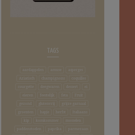
TAGS
aardappelen
amuse
asperges
Aziatisch
champignons
coquilles
courgette
deegwaren
dessert
ei
eieren
feestelijk
feta
Fruit
gezond
glutenvrij
grijze garnaal
groenten
hapje
herfst
Italiaans
kip
komkommer
mosselen
paddenstoelen
paprika
parmezaan