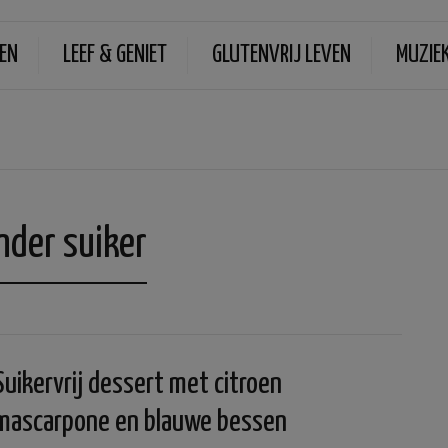
EN
LEEF & GENIET
GLUTENVRIJ LEVEN
MUZIE
nder suiker
Suikervrij dessert met citroen
mascarpone en blauwe bessen