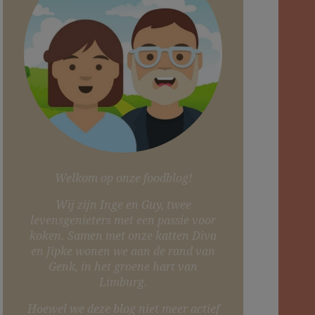
Welkom op onze foodblog!
Wij zijn Inge en Guy, twee
levensgenieters met een passie voor
koken. Samen met onze katten Diva
en Jipke wonen we aan de rand van
Genk, in het groene hart van
Limburg.
Hoewel we deze blog niet meer actief