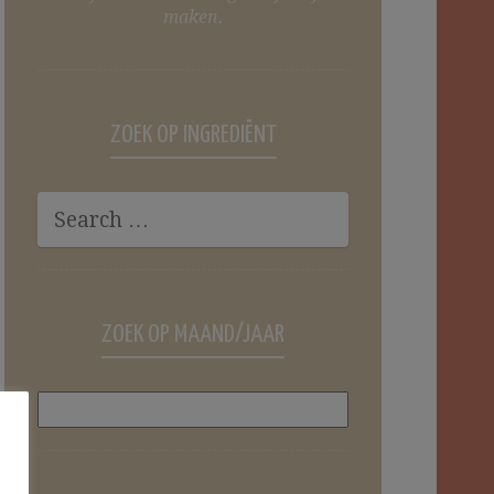
maken.
ZOEK OP INGREDIËNT
ZOEK OP MAAND/JAAR