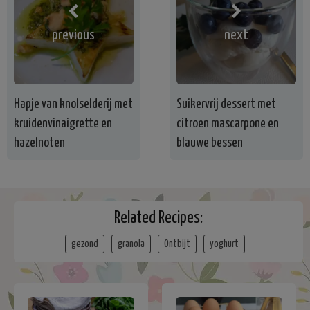
previous
next
Hapje van knolselderij met
Suikervrij dessert met
kruidenvinaigrette en
citroen mascarpone en
hazelnoten
blauwe bessen
Related Recipes:
gezond
granola
Ontbijt
yoghurt