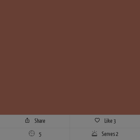
Share
Like
3
5
Serves 2