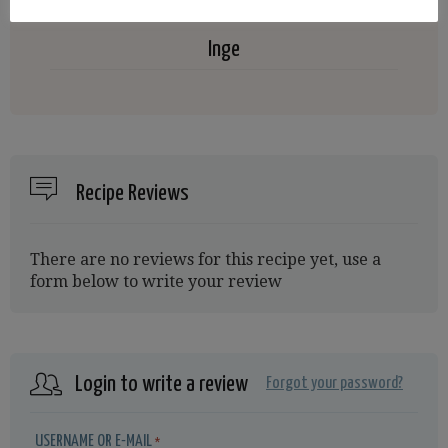
Inge
Recipe Reviews
There are no reviews for this recipe yet, use a
form below to write your review
Login to write a review
Forgot your password?
USERNAME OR E-MAIL
*