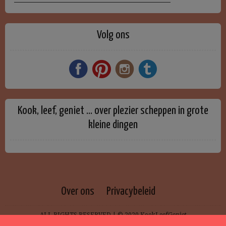
Volg ons
Kook, leef, geniet … over plezier scheppen in grote
kleine dingen
Over ons
Privacybeleid
ALL RIGHTS RESERVED | © 2020 KookLeefGeniet