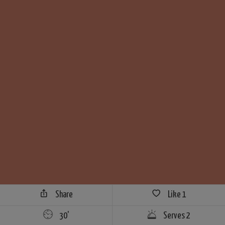
Share
Like
1
30'
Serves 2