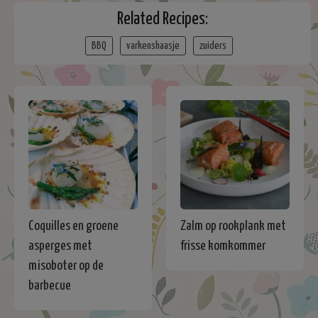
Related Recipes:
BBQ
varkenshaasje
zuiders
Coquilles en groene
Zalm op rookplank met
asperges met
frisse komkommer
misoboter op de
barbecue