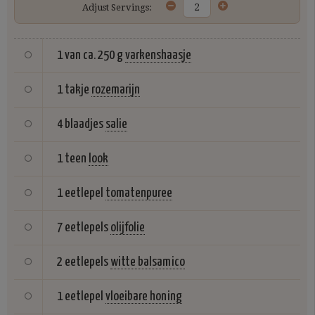
Adjust Servings:
1 van ca. 250 g
varkenshaasje
1 takje
rozemarijn
4 blaadjes
salie
1 teen
look
1 eetlepel
tomatenpuree
7 eetlepels
olijfolie
2 eetlepels
witte balsamico
1 eetlepel
vloeibare honing