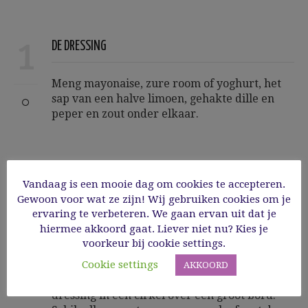
1
DE DRESSING
Meng mayonaise, zure room of yoghurt, het
sap van een halve limoen, gehakte dille en
peper en zout onder elkaar.
Vandaag is een mooie dag om cookies te accepteren.
2
DE SALADE
Gewoon voor wat ze zijn! Wij gebruiken cookies om je
ervaring te verbeteren. We gaan ervan uit dat je
hiermee akkoord gaat. Liever niet nu? Kies je
Verwijder de zaden van de komkommer en
voorkeur bij cookie settings.
snij in blokjes. Halveer de tomaatjes en snij
sommige in vier (oogt mooier). Snij de
Cookie settings
AKKOORD
radijsjes in plakjes en/of in vier. Verdeel de
dressing in een cirkel over een groot bord.