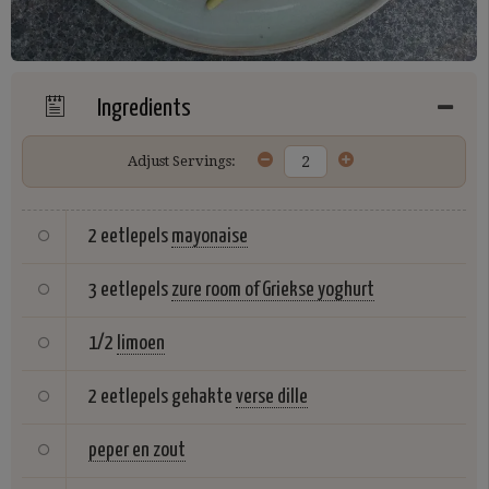
Ingredients
Adjust Servings:
2 eetlepels
mayonaise
3 eetlepels
zure room of Griekse yoghurt
1/2
limoen
2 eetlepels gehakte
verse dille
peper en zout