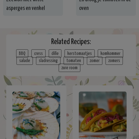
asperges en venkel
oven
Related Recipes:
BBQ
cress
dille
kerstomaatjes
komkommer
salade
sladressing
tomaten
zomer
zomers
zure room