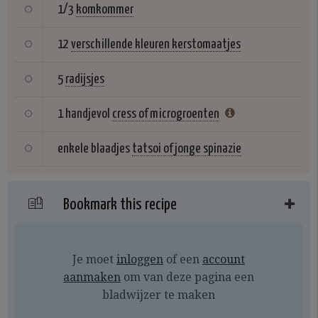
1/3
komkommer
12
verschillende kleuren kerstomaatjes
5
radijsjes
1 handjevol
cress of microgroenten
enkele blaadjes
tatsoi of jonge spinazie
Bookmark this recipe
Je moet
inloggen
of een
account
aanmaken
om van deze pagina een
bladwijzer te maken