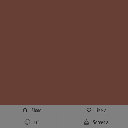
Share
Like
2
10'
Serves 2