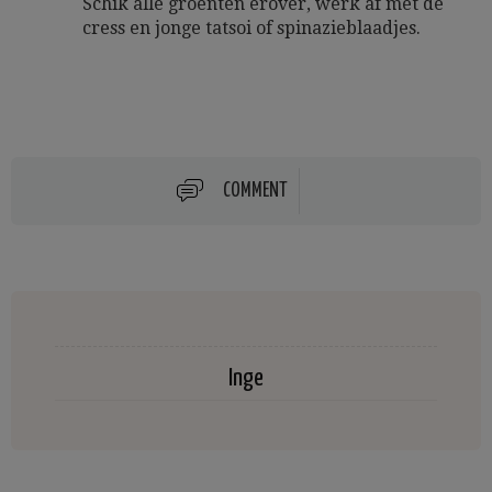
Schik alle groenten erover, werk af met de
cress en jonge tatsoi of spinazieblaadjes.
COMMENT
Inge