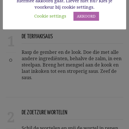
hiermee akkoord gaat. Liever niet nu? Kies je
Steps
voorkeur bij cookie settings.
Cookie settings
AKKOORD
1
DE TERIYAKISAUS
Rasp de gember en de look. Doe die met alle
andere ingrediënten, behalve de zalm, in een
steelpan. Breng het mengsel aan de kook en
laat inkoken tot een stroperig saus. Zeef de
saus.
2
DE ZOETZURE WORTELEN
Schil de wortelen en snij de wortel in repen