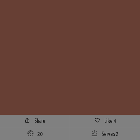
Share
Like
4
20
Serves 2