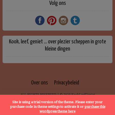
Volg ons
Kook, leef, geniet … over plezier scheppen in grote
kleine dingen
Over ons
Privacybeleid
ALL RIGHTS RESERVED | © 2020 KookLeefGeniet
Site is using a trial version of the theme. Please enter your
purchase code in theme settings to activate it or
purchase this
wordpress theme here
START READING MODE
ADD TO MEAL PLAN