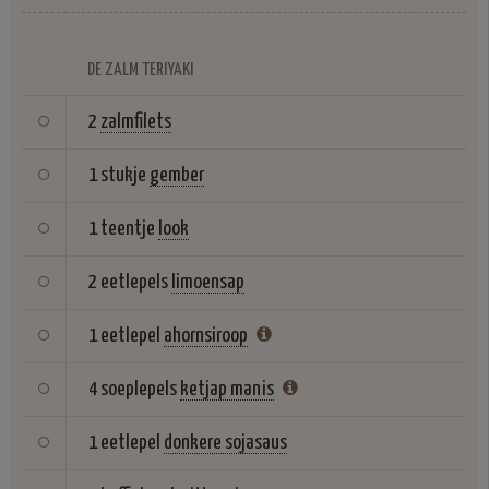
DE ZALM TERIYAKI
2
zalmfilets
1 stukje
gember
1 teentje
look
2 eetlepels
limoensap
1 eetlepel
ahornsiroop
4 soeplepels
ketjap manis
1 eetlepel
donkere sojasaus