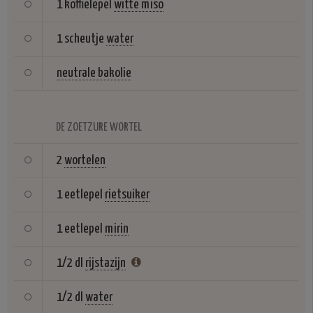
1 koffielepel
witte miso
1 scheutje
water
neutrale bakolie
DE ZOETZURE WORTEL
2
wortelen
1 eetlepel
rietsuiker
1 eetlepel
mirin
1/2 dl
rijstazijn
1/2 dl
water