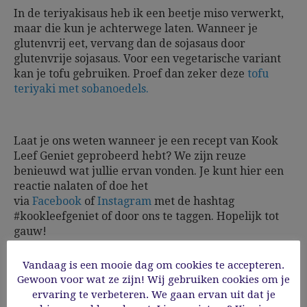
In de teriyakisaus heb ik een beetje miso verwerkt,
maar die kun je achterwege laten. Wanneer je
glutenvrij eet, vervang dan de sojasaus door
glutenvrije sojasaus. Voor een vegetarische variant
kan je tofu gebruiken. Proef dan zeker deze
tofu
teriyaki met sobanoedels.
Laat je ons weten wanneer je een recept van Kook
Leef Geniet geprobeerd hebt? We zijn reuze
benieuwd wat jullie ervan vonden. Je kunt hier een
reactie nalaten of doe het
via
Facebook
of
Instagram
met de hashtag
#kookleefgeniet of door ons te taggen.
Hopelijk tot
gauw!
Vandaag is een mooie dag om cookies te accepteren.
Gewoon voor wat ze zijn! Wij gebruiken cookies om je
ervaring te verbeteren. We gaan ervan uit dat je