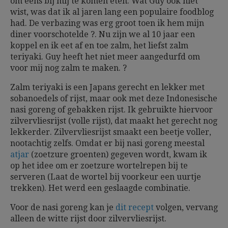
om eens bij mij te komen eten. Wat Guy ook niet
wist, was dat ik al jaren lang een populaire foodblog
had. De verbazing was erg groot toen ik hem mijn
diner voorschotelde ?. Nu zijn we al 10 jaar een
koppel en ik eet af en toe zalm, het liefst zalm
teriyaki. Guy heeft het niet meer aangedurfd om
voor mij nog zalm te maken. ?
Zalm teriyaki is een Japans gerecht en lekker met
sobanoedels of rijst, maar ook met deze Indonesische
nasi goreng of gebakken rijst. Ik gebruikte hiervoor
zilvervliesrijst (volle rijst), dat maakt het gerecht nog
lekkerder. Zilvervliesrijst smaakt een beetje voller,
nootachtig zelfs. Omdat er bij nasi goreng meestal
atjar
(zoetzure groenten) gegeven wordt, kwam ik
op het idee om er zoetzure wortelrepen bij te
serveren (Laat de wortel bij voorkeur een uurtje
trekken). Het werd een geslaagde combinatie.
Voor de nasi goreng kan je
dit recept
volgen, vervang
alleen de witte rijst door zilvervliesrijst.