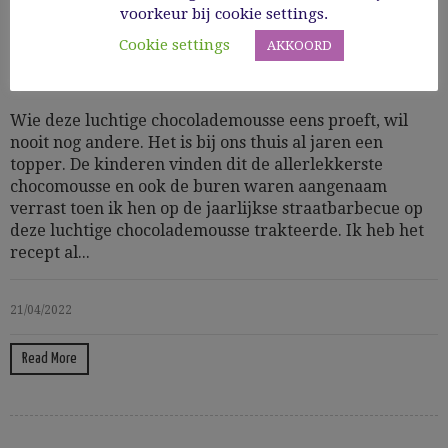
voorkeur bij cookie settings.
Cooking Time: 30' + 5 u. opstijven
Cookie settings
AKKOORD
Basics
Glutenvrij
GV desserts
Zoet
Wie deze luchtige chocolademousse eens proeft, wil
nooit nog andere. Het is bij ons thuis al jaren een
topper. De kinderen vinden dit de allerlekkerste
chocomousse en ook de buren waren aangenaam
verrast toen ik hen op de jaarlijkse straatbarbecue op
deze luchtige chocolademousse trakteerde. Ik heb het
recept al...
21/04/2022
Read More