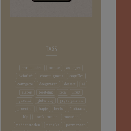
TAGS
aardappelen
amuse
asperges
Aziatisch
champignons
coquilles
courgette
deegwaren
dessert
ei
eieren
feestelijk
feta
Fruit
gezond
glutenvrij
grijze garnaal
groenten
hapje
herfst
Italiaans
kip
komkommer
mosselen
paddenstoelen
paprika
parmezaan