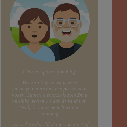
Welkom op onze foodblog!
Wij zijn Inge en Guy, twee
levensgenieters met een passie voor
koken. Samen met onze katten Diva
en Jipke wonen we aan de rand van
Genk, in het groene hart van
Limburg.
Hoewel we deze blog niet meer actief