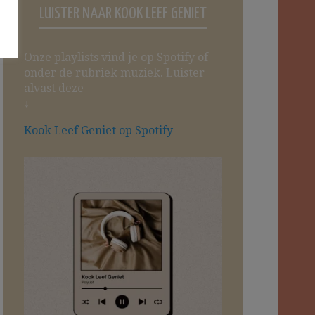
LUISTER NAAR KOOK LEEF GENIET
Onze playlists vind je op Spotify of
onder de rubriek muziek. Luister
alvast deze
↓
Kook Leef Geniet op Spotify