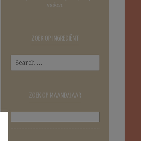
maken.
ZOEK OP INGREDIËNT
ZOEK OP MAAND/JAAR