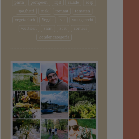
pasta
pompoen
rijst
salade
soep
spaghetti
spek
tomaat
tomaten
vegetarisch
Veggie
vis
voorgerecht
wortelen
zalm
zoet
zomers
Zonder categorie