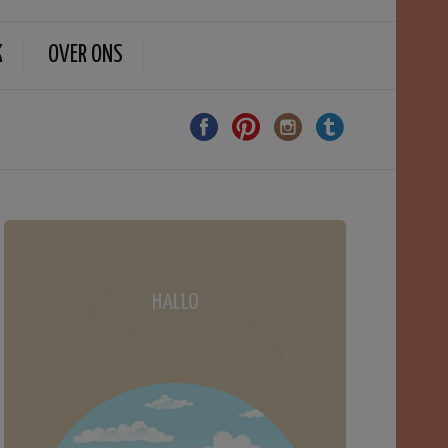
K
OVER ONS
HALLO