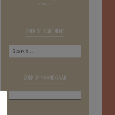
maken.
ZOEK OP INGREDIËNT
ZOEK OP MAAND/JAAR