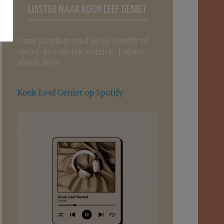
LUISTER NAAR KOOK LEEF GENIET
Onze playlists vind je op Spotify of
onder de rubriek muziek. Luister
alvast deze
↓
Kook Leef Geniet op Spotify