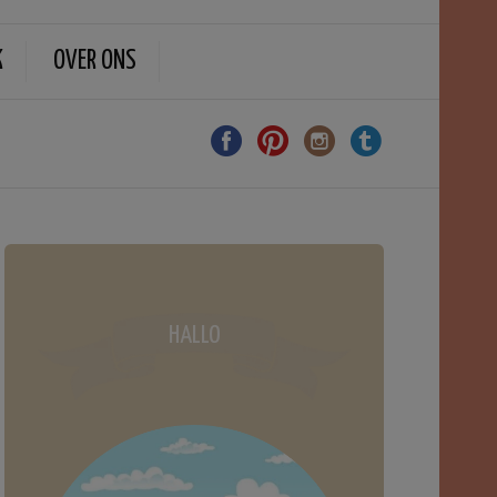
K
OVER ONS
HALLO