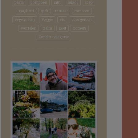
pasta
pompoen
rijst
salade
soep
spaghetti
spek
tomaat
tomaten
vegetarisch
Veggie
vis
voorgerecht
wortelen
zalm
zoet
zomers
Zonder categorie