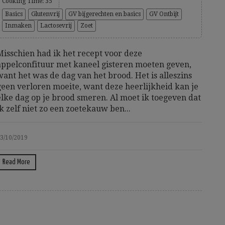
Cooking Time: 35'
Basics
Glutenvrij
GV bijgerechten en basics
GV Ontbijt
Inmaken
Lactosevrij
Zoet
Misschien had ik het recept voor deze
appelconfituur met kaneel gisteren moeten geven,
want het was de dag van het brood. Het is alleszins
geen verloren moeite, want deze heerlijkheid kan je
elke dag op je brood smeren. Al moet ik toegeven dat
ik zelf niet zo een zoetekauw ben...
3/10/2019
Read More