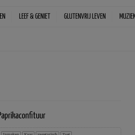
EN
LEEF & GENIET
GLUTENVRIJ LEVEN
MUZIE
Paprikaconfituur
Inmaken
Kaas
vegetarisch
Zoet