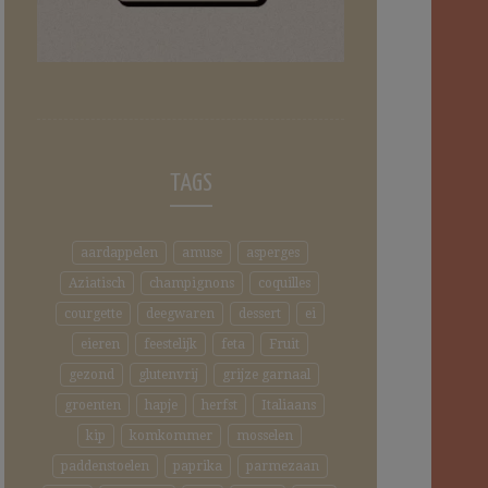
TAGS
aardappelen
amuse
asperges
Aziatisch
champignons
coquilles
courgette
deegwaren
dessert
ei
eieren
feestelijk
feta
Fruit
gezond
glutenvrij
grijze garnaal
groenten
hapje
herfst
Italiaans
kip
komkommer
mosselen
paddenstoelen
paprika
parmezaan