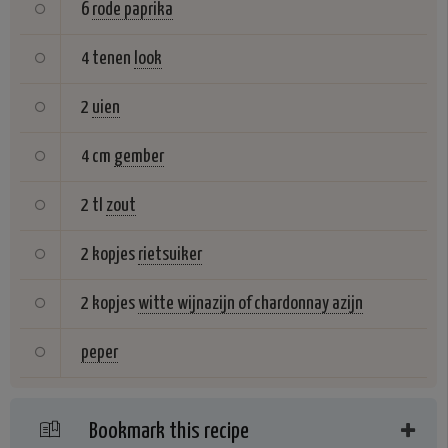
6
rode paprika
4 tenen
look
2
uien
4 cm
gember
2 tl
zout
2 kopjes
rietsuiker
2 kopjes
witte wijnazijn of chardonnay azijn
peper
Bookmark this recipe