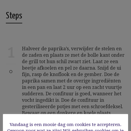
Steps
1
Halveer de paprika’s, verwijder de stelen en
de zaden en plaats ze met de bolle kant onder
de grill tot hun schil zwart ziet. Laat ze een
beetje afkoelen en pel ze daarna. Snijd de ui
fijn, rasp de knoflook en de gember. Doe de
paprika samen met de overige ingrediënten
in een pan en laat 2 uur op een zacht vuurtje
sudderen. De confituur is goed, wanneer het
vocht ingedikt is. Doe de confituur in
gesteriliseerde potjes met een schroefdeksel.
Bewaar op een donkere en koele plaats.
Vandaag is een mooie dag om cookies te accepteren.
Gewoon voor wat ze zijn! Wij gebruiken cookies om je