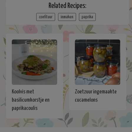
Related Recipes:
confituur
inmaken
paprika
Koolvis met
Zoetzuur ingemaakte
basilicumkorstje en
cucamelons
paprikacoulis