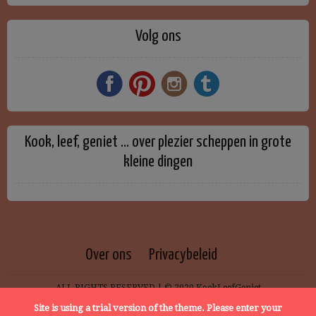
Volg ons
Kook, leef, geniet … over plezier scheppen in grote
kleine dingen
Over ons
Privacybeleid
ALL RIGHTS RESERVED | © 2020 KookLeefGeniet
Site is using a trial version of the theme. Please enter your