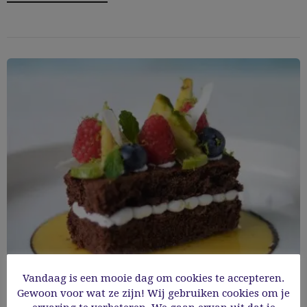
Vandaag is een mooie dag om cookies te accepteren.
Hoe je van een brownie een geweldig lekker
Gewoon voor wat ze zijn! Wij gebruiken cookies om je