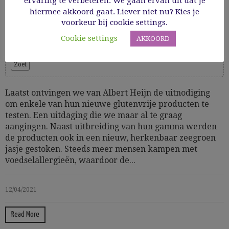
ervaring te verbeteren. We gaan ervan uit dat je
exotisch gebakje maakt
hiermee akkoord gaat. Liever niet nu? Kies je
voorkeur bij cookie settings.
Cookie settings
AKKOORD
Cooking Time: 15'
Gezond
Glutenvrij
GV bakken
GV desserts
Lactosevrij
Zoet
Laatst ontvingen we van Albert Heijn de uitnodiging
om enkele van hun nieuwe glutenvrije producten te
testen. Een uitdaging die we maar al te graag
aangingen. Naast uitbreiding van hun gamma werden
de producten ook in een nieuw, herkenbaar zeegroen
jasje gestoken. Steeds meer mensen kampen met
voedselallergieën, waardoor de...
12/04/2021
Read More