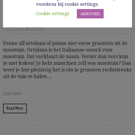
voorkeur bij cookie settings.
Cooking Time: 25
Cookie settings
AKKOORD
Groenten
Hoofdgerechten
Huis, tuin & dier
Mediterraan
Pasta
vegetarisch
Penne all’ortolana of penne met verse groenten uit de
moestuin. Ortolana is het Italiaanse woord voor
moestuin. Dat verklaart de naam. Verser dan vers kun
je niet koken! Je hebt misschien zelf een moestuin? Dan
weet je hoe plezierig het is om je groenten rechtstreeks
uit de tuin te halen....
11/07/2019
Read More