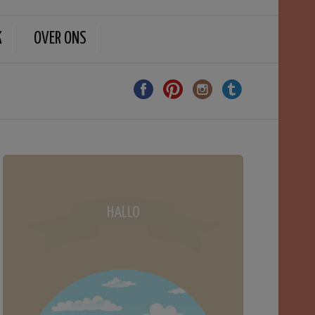
K
OVER ONS
HALLO