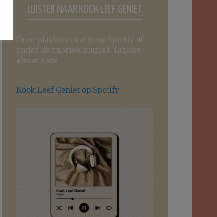
LUISTER NAAR KOOK LEEF GENIET
Onze playlists vind je op Spotify of
onder de rubriek muziek. Luister
alvast deze
↓
Kook Leef Geniet op Spotify