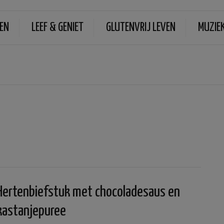
EN
LEEF & GENIET
GLUTENVRIJ LEVEN
MUZIE
Hertenbiefstuk met chocoladesaus en
kastanjepuree