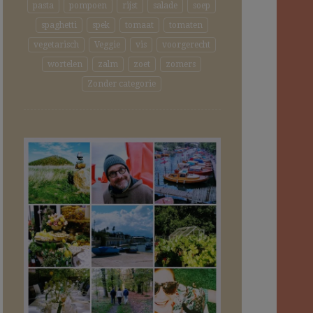
pasta
pompoen
rijst
salade
soep
spaghetti
spek
tomaat
tomaten
vegetarisch
Veggie
vis
voorgerecht
wortelen
zalm
zoet
zomers
Zonder categorie