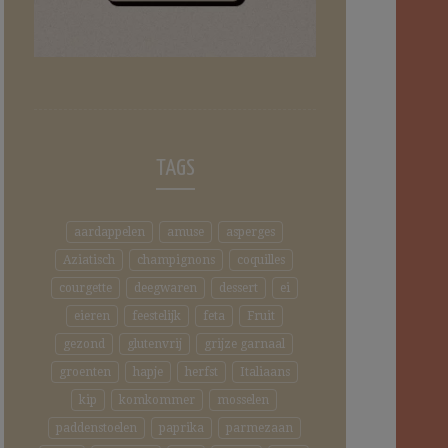
TAGS
aardappelen
amuse
asperges
Aziatisch
champignons
coquilles
courgette
deegwaren
dessert
ei
eieren
feestelijk
feta
Fruit
gezond
glutenvrij
grijze garnaal
groenten
hapje
herfst
Italiaans
kip
komkommer
mosselen
paddenstoelen
paprika
parmezaan