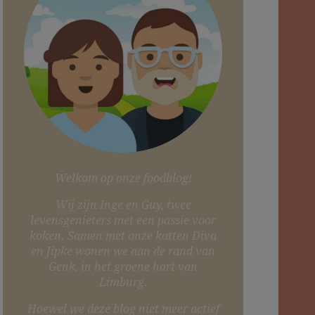
Welkom op onze foodblog!
Wij zijn Inge en Guy, twee
levensgenieters met een passie voor
koken. Samen met onze katten Diva
en Jipke wonen we aan de rand van
Genk, in het groene hart van
Limburg.
Hoewel we deze blog niet meer actief