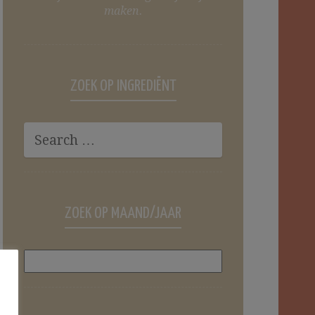
maken.
ZOEK OP INGREDIËNT
ZOEK OP MAAND/JAAR