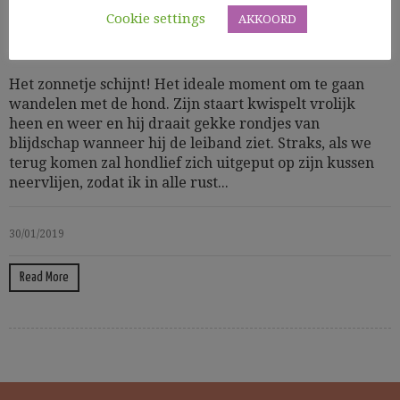
Cookie settings
AKKOORD
Cooking Time: 45
Groenten
Vis
Het zonnetje schijnt! Het ideale moment om te gaan
wandelen met de hond. Zijn staart kwispelt vrolijk
heen en weer en hij draait gekke rondjes van
blijdschap wanneer hij de leiband ziet. Straks, als we
terug komen zal hondlief zich uitgeput op zijn kussen
neervlijen, zodat ik in alle rust...
30/01/2019
Read More