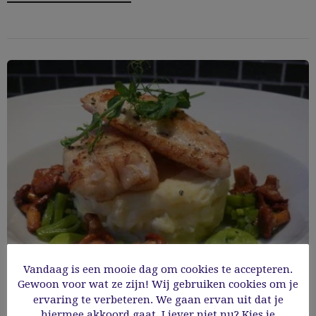
Vandaag is een mooie dag om cookies te accepteren.
Gewoon voor wat ze zijn! Wij gebruiken cookies om je
Keizerbaars, snijboontjes, erwtenpuree en
ervaring te verbeteren. We gaan ervan uit dat je
hiermee akkoord gaat. Liever niet nu? Kies je