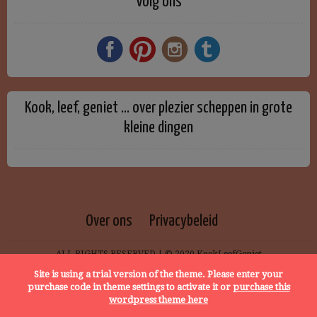
Volg ons
Kook, leef, geniet … over plezier scheppen in grote
kleine dingen
Over ons
Privacybeleid
ALL RIGHTS RESERVED | © 2020 KookLeefGeniet
Site is using a trial version of the theme. Please enter your
purchase code in theme settings to activate it or
purchase this
wordpress theme here