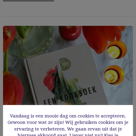
Vandaag is een mooie dag om cookies te accepteren.
Gewoon voor wat ze zijn! Wij gebruiken cookies om je
Een kookboek – 450 klassiekers – Seppe
ervaring te verbeteren. We gaan ervan uit dat je
hiermee akkoord gaat. Liever niet nu? Kies je