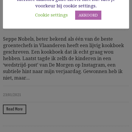
Nobels
voorkeur bij cookie settings.
Cookie settings
AKKOORD
Gezond
Groenten
Lezen & kijken
Seppe Nobels, beter bekend als één van de beste
groentechefs in Vlaanderen heeft een lijvig kookboek
geschreven. Een kookboek dat ik echt graag wou
hebben. Laatst tagde ik zelfs de kinderen in een
‘wedstrijd-post’ van De Morgen op Instagram, een
subtiele hint naar mijn verjaardag. Gewonnen heb ik
niet, maar...
23/01/2021
Read More