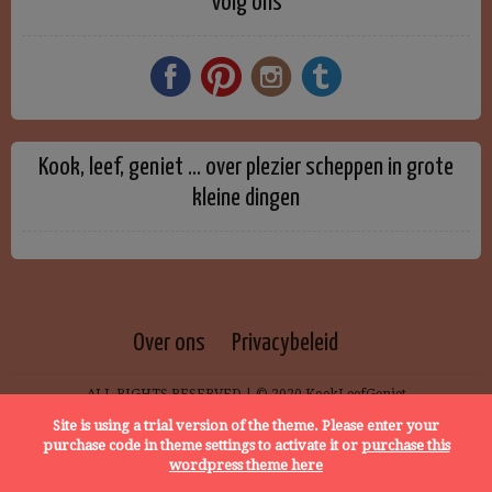
Volg ons
Kook, leef, geniet … over plezier scheppen in grote
kleine dingen
Over ons
Privacybeleid
ALL RIGHTS RESERVED | © 2020 KookLeefGeniet
Site is using a trial version of the theme. Please enter your
purchase code in theme settings to activate it or
purchase this
wordpress theme here