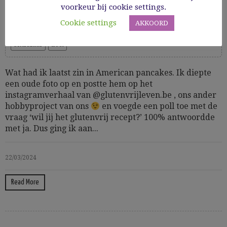
voorkeur bij cookie settings.
Cooking Time: 20
Cookie settings
AKKOORD
Glutenvrij
GV bakken
GV desserts
GV Ontbijt
Ontbijt
Snel klaar
Zoet
Wat had ik laatst zin in American pancakes. Ik diepte
een oude foto op en postte hem op het
instagramverhaal van @glutenvrijleven.be , ons ander
hobbyproject van ons
en voegde een poll toe met de
vraag ‘wil jij het glutenvrij recept?’ 100% antwoordde
met ja. Dus ging ik aan...
22/03/2024
Read More