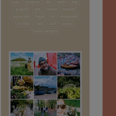
pasta
pompoen
rijst
salade
soep
spaghetti
spek
tomaat
tomaten
vegetarisch
Veggie
vis
voorgerecht
wortelen
zalm
zoet
zomers
Zonder categorie