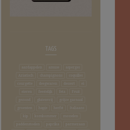
TAGS
aardappelen
amuse
asperges
Aziatisch
champignons
coquilles
courgette
deegwaren
dessert
ei
eieren
feestelijk
feta
Fruit
gezond
glutenvrij
grijze garnaal
groenten
hapje
herfst
Italiaans
kip
komkommer
mosselen
paddenstoelen
paprika
parmezaan