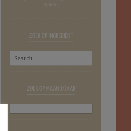
maken.
ZOEK OP INGREDIËNT
ZOEK OP MAAND/JAAR