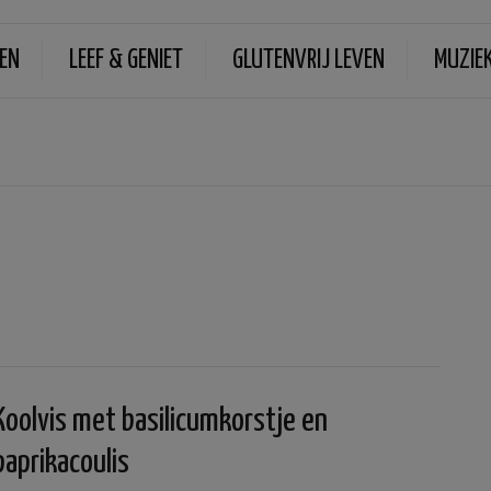
EN
LEEF & GENIET
GLUTENVRIJ LEVEN
MUZIE
Koolvis met basilicumkorstje en
paprikacoulis