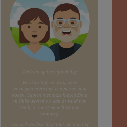
Welkom op onze foodblog!
Wij zijn Inge en Guy, twee
levensgenieters met een passie voor
koken. Samen met onze katten Diva
en Jipke wonen we aan de rand van
Genk, in het groene hart van
Limburg.
Hoewel we deze blog niet meer actief