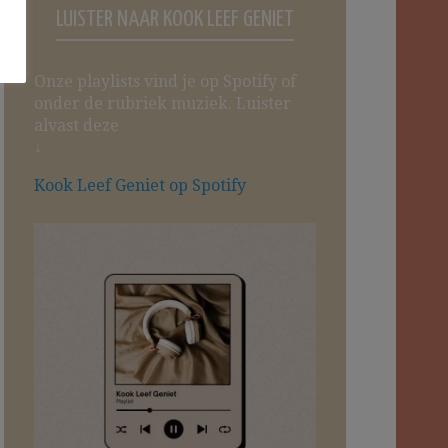
LUISTER NAAR KOOK LEEF GENIET
Onze playlists vind je op Spotify of
onder de rubriek muziek. Luister
alvast deze
↓
Kook Leef Geniet op Spotify