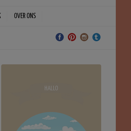
K
OVER ONS
HALLO