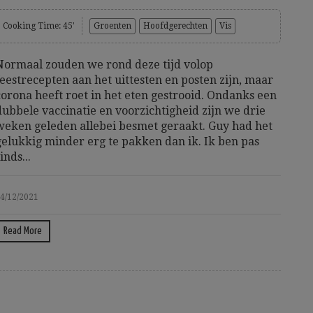
Cooking Time: 45'
Groenten
Hoofdgerechten
Vis
Normaal zouden we rond deze tijd volop
feestrecepten aan het uittesten en posten zijn, maar
corona heeft roet in het eten gestrooid. Ondanks een
dubbele vaccinatie en voorzichtigheid zijn we drie
weken geleden allebei besmet geraakt. Guy had het
gelukkig minder erg te pakken dan ik. Ik ben pas
inds...
4/12/2021
Read More