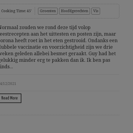
Cooking Time: 45'
Groenten
Hoofdgerechten
Vis
Normaal zouden we rond deze tijd volop
feestrecepten aan het uittesten en posten zijn, maar
corona heeft roet in het eten gestrooid. Ondanks een
dubbele vaccinatie en voorzichtigheid zijn we drie
weken geleden allebei besmet geraakt. Guy had het
gelukkig minder erg te pakken dan ik. Ik ben pas
inds...
4/12/2021
Read More