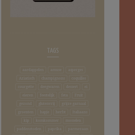
TAGS
aardappelen
amuse
asperges
Aziatisch
champignons
coquilles
courgette
deegwaren
dessert
ei
eieren
feestelijk
feta
Fruit
gezond
glutenvrij
grijze garnaal
groenten
hapje
herfst
Italiaans
kip
komkommer
mosselen
paddenstoelen
paprika
parmezaan