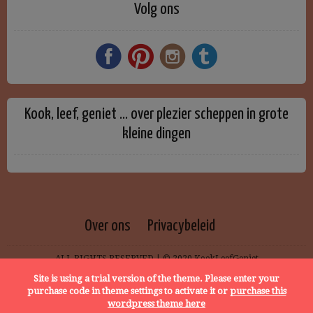
Volg ons
Kook, leef, geniet … over plezier scheppen in grote
kleine dingen
Over ons
Privacybeleid
ALL RIGHTS RESERVED | © 2020 KookLeefGeniet
Site is using a trial version of the theme. Please enter your
purchase code in theme settings to activate it or
purchase this
wordpress theme here