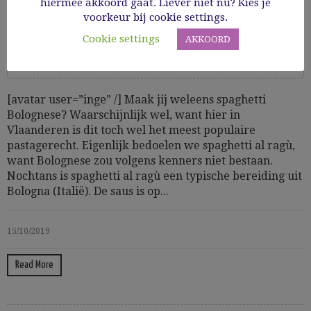
hiermee akkoord gaat. Liever niet nu? Kies je
voorkeur bij cookie settings.
Cooking Time: 40
Cookie settings
AKKOORD
Gezond
Glutenvrij
Glutenvrije pasta
Groenten
Mediterraan
Pasta
vegetarisch
[avatar user=”inge” /] Maak jij weleens spaghetti
Bolognese? Waarschijnlijk wel, want hier in
Vlaanderen is dit toch wel het meest populaire
pastagerecht. Eigenlijk bedoelen we spaghetti al ragù,
want Bolognese zou volgens kenners niet bestaan.
Nochtans is spaghetti al ragù een typische bereiding uit
Bologna (Italië). De saus is op...
15/10/2019
Read More