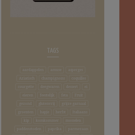
TAGS
aardappelen
amuse
asperges
Aziatisch
champignons
coquilles
courgette
deegwaren
dessert
ei
eieren
feestelijk
feta
Fruit
gezond
glutenvrij
grijze garnaal
groenten
hapje
herfst
Italiaans
kip
komkommer
mosselen
paddenstoelen
paprika
parmezaan