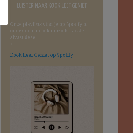
LUISTER NAAR KOOK LEEF GENIET
Onze playlists vind je op Spotify of
onder de rubriek muziek. Luister
alvast deze
↓
Kook Leef Geniet op Spotify