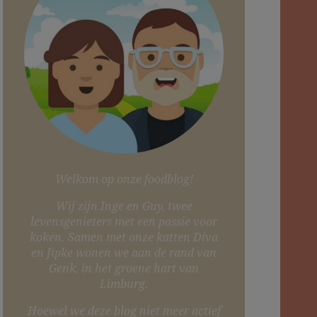
Welkom op onze foodblog!
Wij zijn Inge en Guy, twee
levensgenieters met een passie voor
koken. Samen met onze katten Diva
en Jipke wonen we aan de rand van
Genk, in het groene hart van
Limburg.
Hoewel we deze blog niet meer actief