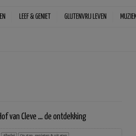
EN
LEEF & GENIET
GLUTENVRIJ LEVEN
MUZIE
Hof van Cleve … de ontdekking
Allerlei
Op stap, genieten & uit eten