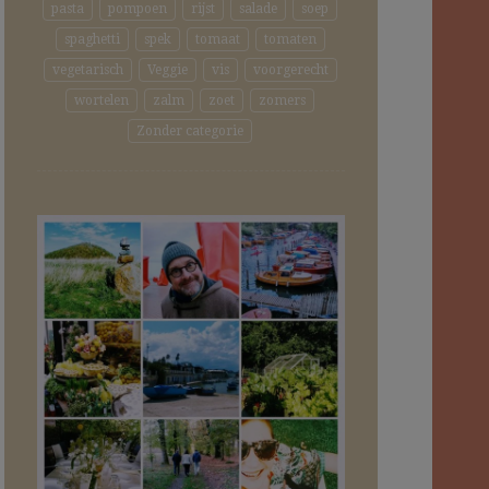
pasta
pompoen
rijst
salade
soep
spaghetti
spek
tomaat
tomaten
vegetarisch
Veggie
vis
voorgerecht
wortelen
zalm
zoet
zomers
Zonder categorie