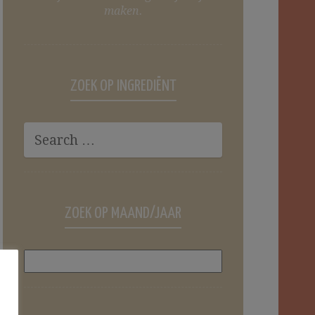
maken.
ZOEK OP INGREDIËNT
ZOEK OP MAAND/JAAR