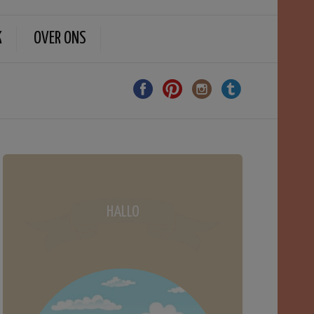
K
OVER ONS
HALLO