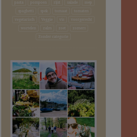
pasta
pompoen
rijst
salade
soep
spaghetti
spek
tomaat
tomaten
vegetarisch
Veggie
vis
voorgerecht
wortelen
zalm
zoet
zomers
Zonder categorie