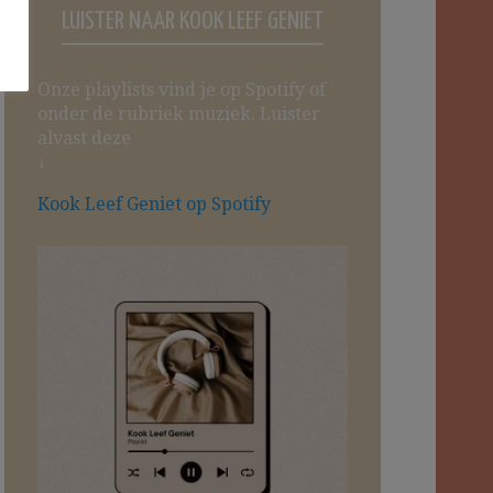
LUISTER NAAR KOOK LEEF GENIET
Onze playlists vind je op Spotify of
onder de rubriek muziek. Luister
alvast deze
↓
Kook Leef Geniet op Spotify