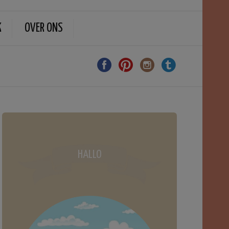
K
OVER ONS
HALLO