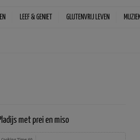
EN
LEEF & GENIET
GLUTENVRIJ LEVEN
MUZIE
Pladijs met prei en miso
Cooking Time: 60