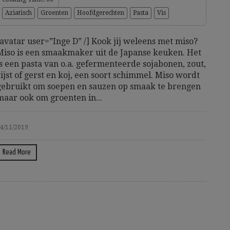
Aziatisch
Groenten
Hoofdgerechten
Pasta
Vis
[avatar user=”Inge D” /] Kook jij weleens met miso?
Miso is een smaakmaker uit de Japanse keuken. Het
is een pasta van o.a. gefermenteerde sojabonen, zout,
rijst of gerst en koj, een soort schimmel. Miso wordt
gebruikt om soepen en sauzen op smaak te brengen
maar ook om groenten in...
4/11/2019
Read More