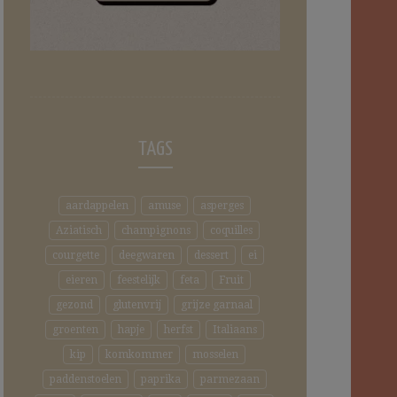
TAGS
aardappelen
amuse
asperges
Aziatisch
champignons
coquilles
courgette
deegwaren
dessert
ei
eieren
feestelijk
feta
Fruit
gezond
glutenvrij
grijze garnaal
groenten
hapje
herfst
Italiaans
kip
komkommer
mosselen
paddenstoelen
paprika
parmezaan