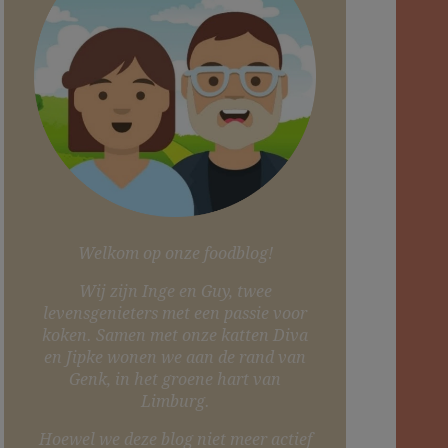
Welkom op onze foodblog!
Wij zijn Inge en Guy, twee
levensgenieters met een passie voor
koken. Samen met onze katten Diva
en Jipke wonen we aan de rand van
Genk, in het groene hart van
Limburg.
Hoewel we deze blog niet meer actief