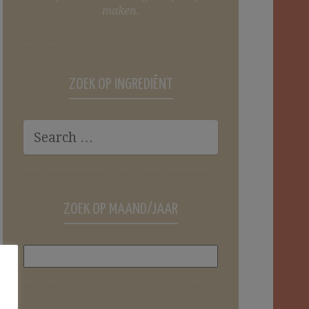
maken.
ZOEK OP INGREDIËNT
ZOEK OP MAAND/JAAR