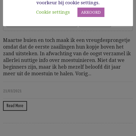
vensterbank
voorkeur bij cookie settings.
Cookie settings
AKKOORD
Ecologie: huishouden, verzorgen, labels
Huis, tuin & dier
Maartse buien en toch maak ik een vreugdesprongetje
omdat dat de eerste zaailingen hun kopje boven het
zand uitsteken. In afwachting van de oogst verzamel ik
allerlei nuttige info over moestuinieren. Niet dat we
beginners zijn, maar ik heb mezelf beloofd dit jaar
meer uit de moestuin te halen. Vorig...
21/03/2021
Read More