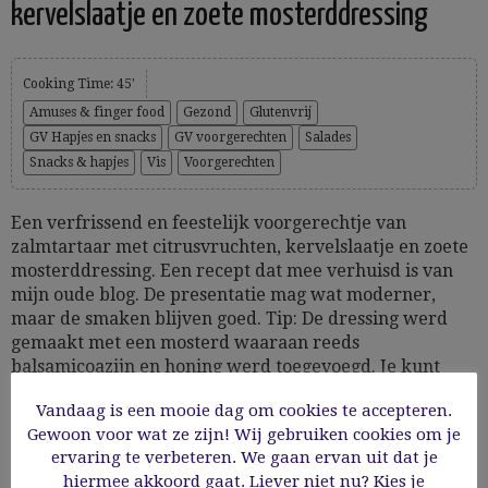
kervelslaatje en zoete mosterddressing
Cooking Time: 45'
Amuses & finger food
Gezond
Glutenvrij
GV Hapjes en snacks
GV voorgerechten
Salades
Snacks & hapjes
Vis
Voorgerechten
Een verfrissend en feestelijk voorgerechtje van
zalmtartaar met citrusvruchten, kervelslaatje en zoete
mosterddressing. Een recept dat mee verhuisd is van
mijn oude blog. De presentatie mag wat moderner,
maar de smaken blijven goed. Tip: De dressing werd
gemaakt met een mosterd waaraan reeds
balsamicoazijn en honing werd toegevoegd. Je kunt
dit...
Vandaag is een mooie dag om cookies te accepteren.
Gewoon voor wat ze zijn! Wij gebruiken cookies om je
19/08/2019
ervaring te verbeteren. We gaan ervan uit dat je
hiermee akkoord gaat. Liever niet nu? Kies je