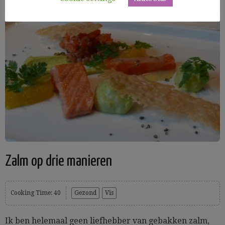
Zalm op drie manieren
Cooking Time: 40
Gezond
Vis
Ik ben helemaal geen liefhebber van gebakken zalm,