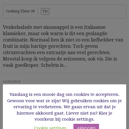
Cooking Time: 30
Vis
Venkelsalade met sinaasappel is een Italiaanse
klassieker, maar ook warm is dit een geslaagde
combinatie. Normaal ben ik niet zo een liefhebber van
fruit in mijn hartige gerechten. Toch geven
citrusvruchten een extraatje aan veel gerechten.
Meestal koop ik volgens de seizoenen, ook vis. Die is
vaak goedkoper. Schelvis is...
16/05/2016
Vandaag is een mooie dag om cookies te accepteren.
Read More
Gewoon voor wat ze zijn! Wij gebruiken cookies om je
ervaring te verbeteren. We gaan ervan uit dat je
hiermee akkoord gaat. Liever niet nu? Kies je
voorkeur bij cookie settings.
Cookie settings
AKKOORD