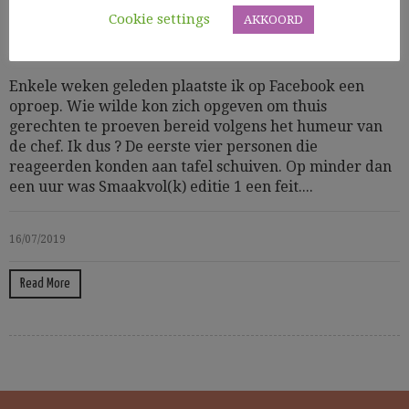
Cookie settings
AKKOORD
Allerlei
Op stap, genieten & uit eten
Zeevruchten
Enkele weken geleden plaatste ik op Facebook een
oproep. Wie wilde kon zich opgeven om thuis
gerechten te proeven bereid volgens het humeur van
de chef. Ik dus ? De eerste vier personen die
reageerden konden aan tafel schuiven. Op minder dan
een uur was Smaakvol(k) editie 1 een feit....
16/07/2019
Read More