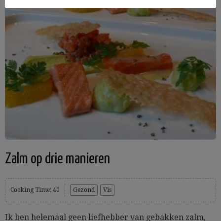
Zalm op drie manieren
Cooking Time: 40
Gezond
Vis
Ik ben helemaal geen liefhebber van gebakken zalm,