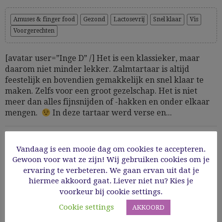
Amuses & finger food
Gezond
Lactosevrij
Snel klaar
Vis
Voorgerechten
[avatar user=”Inge D” /] Het is een klassieker, maar
daarom niet minder lekker. Zalmtartaar is altijd
feestelijk en bovendien gemakkelijk en snel klaar te
maken. Zelfs voor een groot gezelschap. Het is niet
meer dan alles fijnsnijden of -hakken en onder elkaar
mengen.
In deze tartaar werd verse en...
07/12/2019
Vandaag is een mooie dag om cookies te accepteren.
Gewoon voor wat ze zijn! Wij gebruiken cookies om je
Read More
ervaring te verbeteren. We gaan ervan uit dat je
hiermee akkoord gaat. Liever niet nu? Kies je
voorkeur bij cookie settings.
Cookie settings
AKKOORD