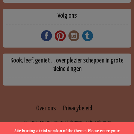
Volg ons
Kook, leef, geniet … over plezier scheppen in grote
kleine dingen
Over ons
Privacybeleid
ALL RIGHTS RESERVED | © 2020 KookLeefGeniet
Site is using a trial version of the theme. Please enter your