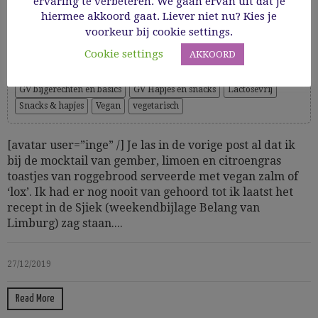
ervaring te verbeteren. We gaan ervan uit dat je
kappertjes
hiermee akkoord gaat. Liever niet nu? Kies je
voorkeur bij cookie settings.
Cookie settings
AKKOORD
Cooking Time: 10
Amuses & finger food
Gezond
Glutenvrij
Groenten
GV bijgerechten en basics
GV Hapjes en snacks
Lactosevrij
Snacks & hapjes
Vegan
vegetarisch
[avatar user=”inge” /] Je las in de vorige post al dat ik
bij de mocktail van gember, limoen en citroengras
toastjes van roggebrood serveerde met vegan zalm of
‘lox’. Ik had er nog nooit van gehoord tot ik laatst het
recept in de Sjiek (weekendbijlage Belang van
Limburg) zag staan....
27/12/2019
Read More