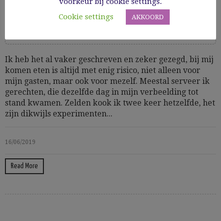
voorkeur bij cookie settings.
Cookie settings
AKKOORD
Cooking Time: 20
Amuses & finger food
Lactosevrij
Vis
Voorgerechten
Ik heb het al vaker geschreven en zeker gezegd, bij mij
komen eten is altijd met enig risico, niet alleen voor
mijn gasten, maar ook voor mezelf. Meestal serveer ik
gerechten, die dezelfde dag in mijn verbeelding tot
stand kwamen. Zelden kook ik twee keer hetzelfde, het
zijn dikwijls experimenten...
16/06/2019
Read More