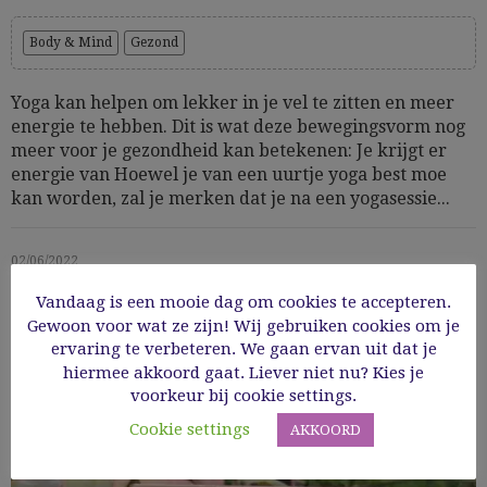
Body & Mind
Gezond
Yoga kan helpen om lekker in je vel te zitten en meer
energie te hebben. Dit is wat deze bewegingsvorm nog
meer voor je gezondheid kan betekenen: Je krijgt er
energie van Hoewel je van een uurtje yoga best moe
kan worden, zal je merken dat je na een yogasessie...
02/06/2022
Vandaag is een mooie dag om cookies te accepteren.
Read More
Gewoon voor wat ze zijn! Wij gebruiken cookies om je
ervaring te verbeteren. We gaan ervan uit dat je
hiermee akkoord gaat. Liever niet nu? Kies je
voorkeur bij cookie settings.
Cookie settings
AKKOORD